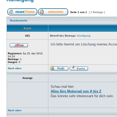
Seite
1
von
1
[ 2 Beiträge ]
Druckansicht
Autor
AZ1
Betreff des Beitrags:
Kündigung
Ich bitte hiermit um Löschung meines Acco
Registriert:
Sa 25. Apr 2015,
14:14
Beiträge:
1
Images:
0
Nach oben
Anzeige
Schau mal hier:
Alles fürs Motorrad von A bis Z
Das könnte sehr interessant für dich sein.
Nach oben