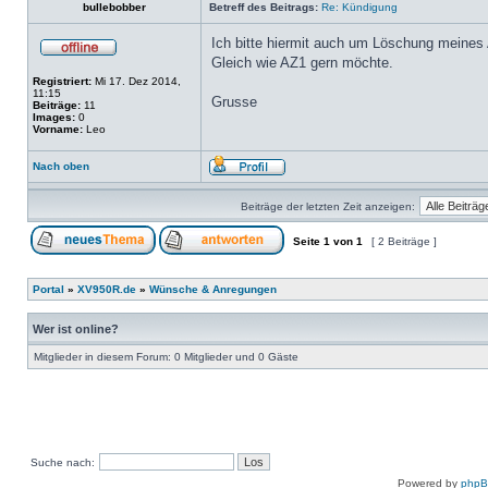
bullebobber
Betreff des Beitrags:
Re: Kündigung
Ich bitte hiermit auch um Löschung meines
Gleich wie AZ1 gern möchte.
Registriert:
Mi 17. Dez 2014,
11:15
Grusse
Beiträge:
11
Images:
0
Vorname:
Leo
Nach oben
Beiträge der letzten Zeit anzeigen:
Seite
1
von
1
[ 2 Beiträge ]
Portal
»
XV950R.de
»
Wünsche & Anregungen
Wer ist online?
Mitglieder in diesem Forum: 0 Mitglieder und 0 Gäste
Suche nach:
Powered by
php