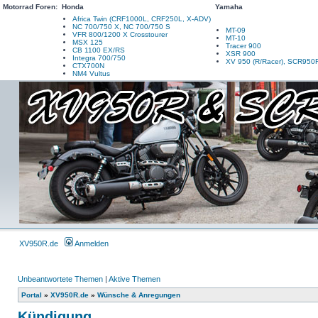
Motorrad Foren:
Honda
Yamaha
Africa Twin (CRF1000L, CRF250L, X-ADV)
NC 700/750 X, NC 700/750 S
MT-09
VFR 800/1200 X Crosstourer
MT-10
MSX 125
Tracer 900
CB 1100 EX/RS
XSR 900
Integra 700/750
XV 950 (R/Racer), SCR950
CTX700N
NM4 Vultus
XV950R.de
Anmelden
Unbeantwortete Themen
|
Aktive Themen
Portal
»
XV950R.de
»
Wünsche & Anregungen
Kündigung