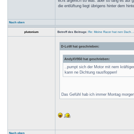
echt ärgerlich so was. aber so lang es auf g
die entlüftung liegt übrigens hinter dem hin
Nach oben
plutonium
Betreff des Beitrags:
Re: Meine Racer hat nen Dach.
D-LoW hat geschrieben:
AndyXV950 hat geschrieben:
..pumpt sich der Motor mit nem kräftig
kann ne Dichtung rausfloppen!
Das Gefühl hab ich immer Montag morgen
Nach oben