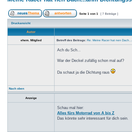
Seite
1
von
1
[ 7 Beiträge ]
Druckansicht
Autor
ehem. Mitglied
Betreff des Beitrags:
Re: Meine Racer hat nen Dach.
Ach du Sch...
War der Deckel zufällig schon mal auf?
Da schaut ja die Dichtung raus
Nach oben
Anzeige
Schau mal hier:
Alles fürs Motorrad von A bis Z
Das könnte sehr interessant für dich sein.