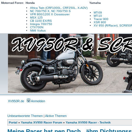
Motorrad Foren:
Honda
Yamaha
Africa Twin (CRF1000L, CRF250L, X-ADV)
NC 700/750 X, NC 700/750 S
MT-09
VFR 800/1200 X Crosstourer
MT-10
MSX 125
Tracer 900
CB 1100 EX/RS
XSR 900
Integra 700/750
XV 950 (R/Racer), SCR950
CTX700N
NM4 Vultus
XV950R.de
Anmelden
Unbeantwortete Themen
|
Aktive Themen
Portal
»
Yamaha XV950 Racer Forum
»
Yamaha XV950 Racer - Technik
Meine Racer hat nen Dach...ähm Dichtungs