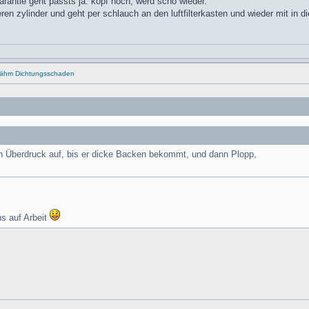
arantie geht passts ja. kopf hoch, werd scho wieder.
teren zylinder und geht per schlauch an den luftfilterkasten und wieder mit in d
..ähm Dichtungsschaden
en Überdruck auf, bis er dicke Backen bekommt, und dann Plopp,
s auf Arbeit