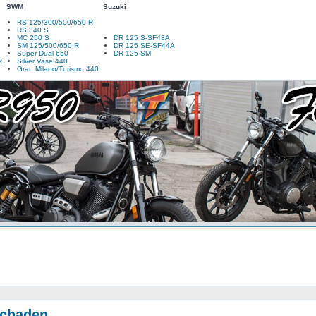
SWM
Suzuki
RS 125/300/500/650 R
RS 340 S
MC 250 S
DR 125 S-SF43A
SM 125/500/650 R
DR 125 SE-SF44A
Super Dual 650
DR 125 SM
R
Silver Vase 440
Gran Milano/Turismo 440
schaden