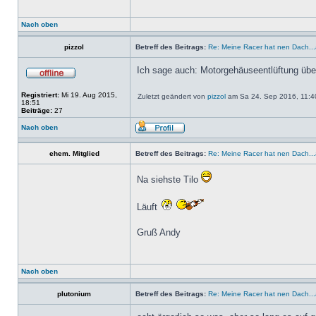
Nach oben
pizzol
Betreff des Beitrags:
Re: Meine Racer hat nen Dach.
Ich sage auch: Motorgehäuseentlüftung übe
Registriert:
Mi 19. Aug 2015,
Zuletzt geändert von
pizzol
am Sa 24. Sep 2016, 11:40
18:51
Beiträge:
27
Nach oben
ehem. Mitglied
Betreff des Beitrags:
Re: Meine Racer hat nen Dach.
Na siehste Tilo
Läuft
Gruß Andy
Nach oben
plutonium
Betreff des Beitrags:
Re: Meine Racer hat nen Dach.