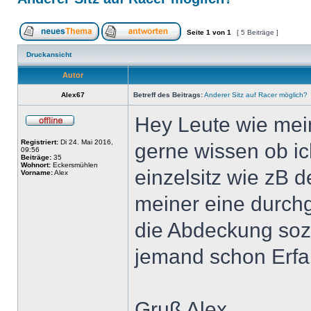
Seite
1
von
1
[ 5 Beiträge ]
Druckansicht
Autor
Alex67
Betreff des Beitrags:
Anderer Sitz auf Racer möglich?
Hey Leute wie mein
Registriert:
Di 24. Mai 2016,
gerne wissen ob ic
09:56
Beiträge:
35
Wohnort:
Eckersmühlen
einzelsitz wie zB 
Vorname:
Alex
meiner eine durchg
die Abdeckung sozu
jemand schon Erf
Gruß Alex