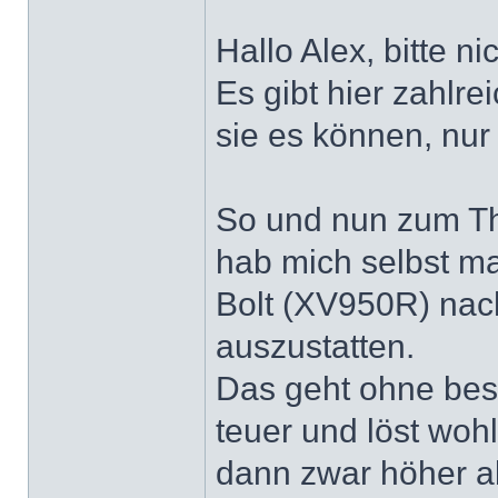
Hallo Alex, bitte ni
Es gibt hier zahlre
sie es können, nu
So und nun zum T
hab mich selbst m
Bolt (XV950R) nach
auszustatten.
Das geht ohne bes
teuer und löst woh
dann zwar höher ab