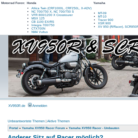
Motorrad Foren:
Honda
Yamaha
Africa Twin (CRF1000L, CRF250L, X-ADV)
NC 700/750 X, NC 700/750 S
MT-09
VFR 800/1200 X Crosstourer
MT-10
MSX 125
Tracer 900
CB 1100 EX/RS
XSR 900
Integra 700/750
XV 950 (R/Racer), SCR950
CTX700N
NM4 Vultus
XV950R.de
Anmelden
Unbeantwortete Themen
|
Aktive Themen
Portal
»
Yamaha XV950 Racer Forum
»
Yamaha XV950 Racer - Umbauten
Anderer Sitz auf Racer möglich?