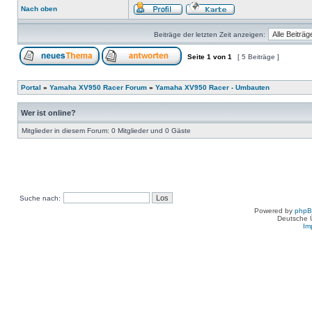
Nach oben
Beiträge der letzten Zeit anzeigen:
Seite
1
von
1
[ 5 Beiträge ]
Portal
»
Yamaha XV950 Racer Forum
»
Yamaha XV950 Racer - Umbauten
Wer ist online?
Mitglieder in diesem Forum: 0 Mitglieder und 0 Gäste
Suche nach:
Powered by
php
Deutsche 
Im