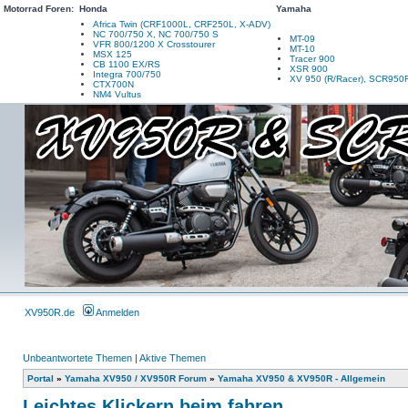
Motorrad Foren:
Honda
Yamaha
Africa Twin (CRF1000L, CRF250L, X-ADV)
NC 700/750 X, NC 700/750 S
MT-09
VFR 800/1200 X Crosstourer
MT-10
MSX 125
Tracer 900
CB 1100 EX/RS
XSR 900
Integra 700/750
XV 950 (R/Racer), SCR950
CTX700N
NM4 Vultus
XV950R.de
Anmelden
Unbeantwortete Themen
|
Aktive Themen
Portal
»
Yamaha XV950 / XV950R Forum
»
Yamaha XV950 & XV950R - Allgemein
Leichtes Klickern beim fahren