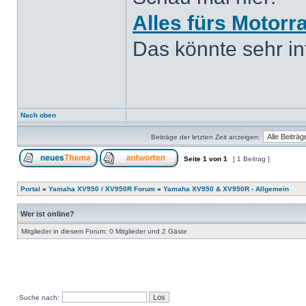
Alles fürs Motorr
Das könnte sehr int
Nach oben
Beiträge der letzten Zeit anzeigen:
Seite
1
von
1
[ 1 Beitrag ]
Portal
»
Yamaha XV950 / XV950R Forum
»
Yamaha XV950 & XV950R - Allgemein
Wer ist online?
Mitglieder in diesem Forum: 0 Mitglieder und 2 Gäste
Suche nach: