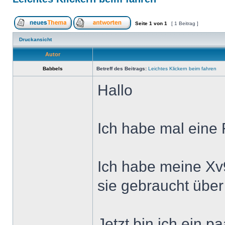
Seite
1
von
1
[ 1 Beitrag ]
Druckansicht
Autor
Babbels
Betreff des Beitrags:
Leichtes Klickern beim fahren
Hallo
Ich habe mal eine 
Ich habe meine Xv9
sie gebraucht über
Jetzt bin ich ein p