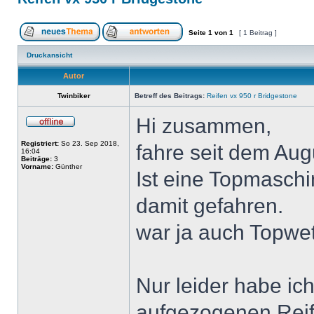
Seite
1
von
1
[ 1 Beitrag ]
Druckansicht
Autor
Twinbiker
Betreff des Beitrags:
Reifen vx 950 r Bridgestone
Hi zusammen,
Registriert:
So 23. Sep 2018,
fahre seit dem Augu
16:04
Beiträge:
3
Vorname:
Günther
Ist eine Topmasch
damit gefahren.
war ja auch Topwet
Nur leider habe ic
aufgezogenen Rei