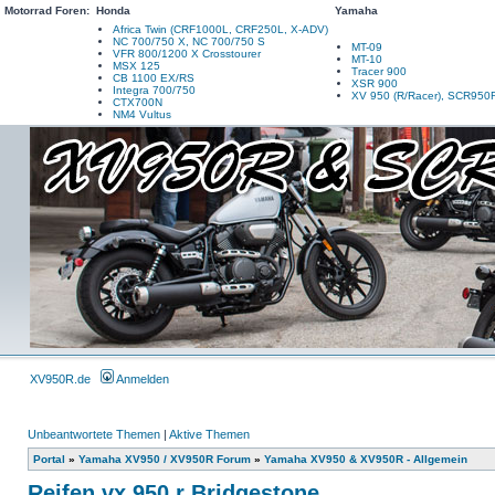
Motorrad Foren:
Honda
Yamaha
Africa Twin (CRF1000L, CRF250L, X-ADV)
NC 700/750 X, NC 700/750 S
MT-09
VFR 800/1200 X Crosstourer
MT-10
MSX 125
Tracer 900
CB 1100 EX/RS
XSR 900
Integra 700/750
XV 950 (R/Racer), SCR950
CTX700N
NM4 Vultus
XV950R.de
Anmelden
Unbeantwortete Themen
|
Aktive Themen
Portal
»
Yamaha XV950 / XV950R Forum
»
Yamaha XV950 & XV950R - Allgemein
Reifen vx 950 r Bridgestone