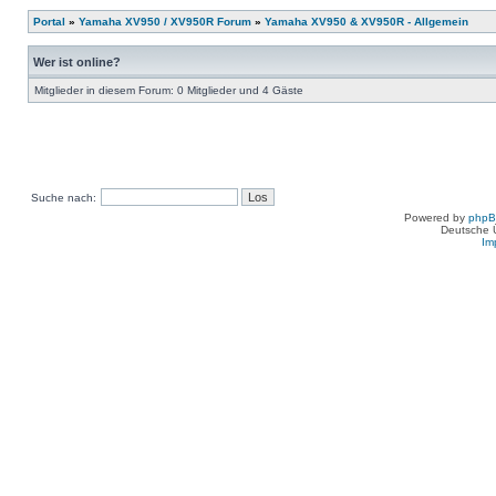
Portal
»
Yamaha XV950 / XV950R Forum
»
Yamaha XV950 & XV950R - Allgemein
Wer ist online?
Mitglieder in diesem Forum: 0 Mitglieder und 4 Gäste
Suche nach:
Powered by
php
Deutsche 
Im