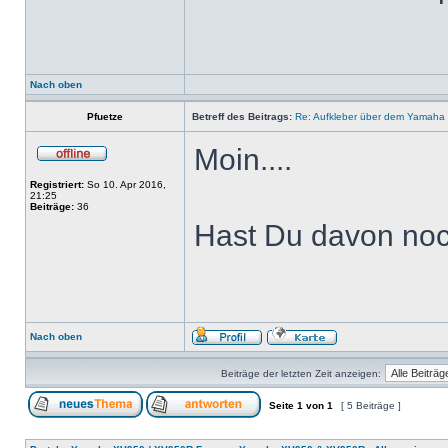
Nach oben
Pfuetze
Betreff des Beitrags:
Re: Aufkleber über dem Yamaha 
Moin....
Registriert:
So 10. Apr 2016,
21:25
Beiträge:
36
Hast Du davon noc
Nach oben
Beiträge der letzten Zeit anzeigen:
Seite
1
von
1
[ 5 Beiträge ]