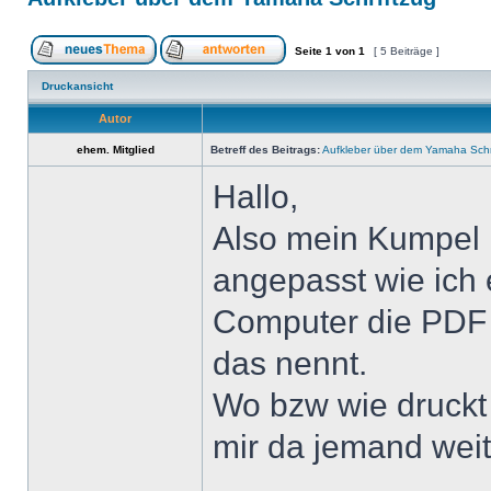
Seite
1
von
1
[ 5 Beiträge ]
Druckansicht
Autor
ehem. Mitglied
Betreff des Beitrags:
Aufkleber über dem Yamaha Schr
Hallo,
Also mein Kumpel h
angepasst wie ich 
Computer die PDF 
das nennt.
Wo bzw wie druckt
mir da jemand weit