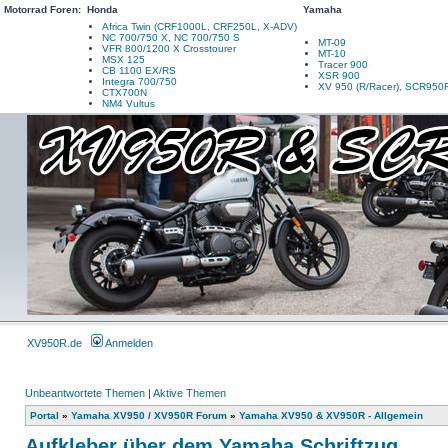
Motorrad Foren:
Honda
Yamaha
Africa Twin (CRF1000L, CRF250L, X-ADV)
NC 700/750 X, NC 700/750 S
MT-09
VFR 800/1200 X Crosstourer
MT-10
MSX 125
Tracer 900
CB 1100 EX/RS
XSR 900
Integra 700/750
XV 950 (R/Racer), SCR950
CTX700N
NM4 Vultus
XV950R.de
Anmelden
Unbeantwortete Themen
|
Aktive Themen
Portal
»
Yamaha XV950 / XV950R Forum
»
Yamaha XV950 & XV950R - Allgemein
Aufkleber über dem Yamaha Schriftzug