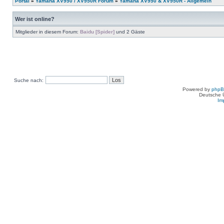
Portal
»
Yamaha XV950 / XV950R Forum
»
Yamaha XV950 & XV950R - Allgemein
Wer ist online?
Mitglieder in diesem Forum:
Baidu [Spider]
und 2 Gäste
Suche nach:
Powered by
php
Deutsche 
Im