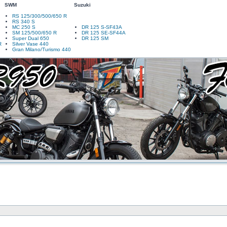
SWM
Suzuki
RS 125/300/500/650 R
RS 340 S
MC 250 S
DR 125 S-SF43A
SM 125/500/650 R
DR 125 SE-SF44A
Super Dual 650
DR 125 SM
R
Silver Vase 440
Gran Milano/Turismo 440