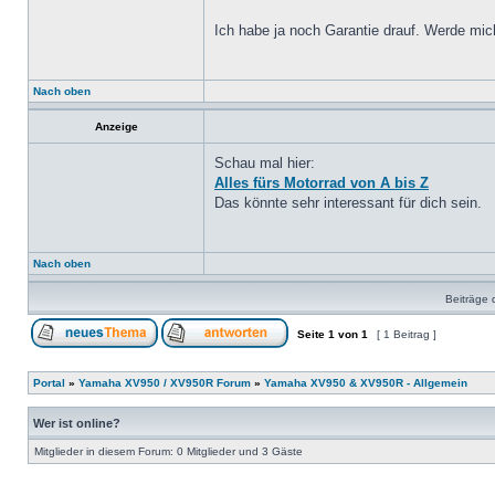
Ich habe ja noch Garantie drauf. Werde mich 
Nach oben
Anzeige
Schau mal hier:
Alles fürs Motorrad von A bis Z
Das könnte sehr interessant für dich sein.
Nach oben
Beiträge 
Seite
1
von
1
[ 1 Beitrag ]
Portal
»
Yamaha XV950 / XV950R Forum
»
Yamaha XV950 & XV950R - Allgemein
Wer ist online?
Mitglieder in diesem Forum: 0 Mitglieder und 3 Gäste