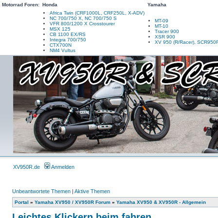
Motorrad Foren:
Honda
Yamaha
Africa Twin (CRF1000L, CRF250L, X-ADV)
NC 700/750 X, NC 700/750 S
MT-09
VFR 800/1200 X Crosstourer
MT-10
MSX 125
Tracer 900
CB 1100 EX/RS
XSR 900
Integra 700/750
XV 950 (R/Racer), SCR950
CTX700N
NM4 Vultus
XV950R.de
Anmelden
Unbeantwortete Themen
|
Aktive Themen
Portal
»
Yamaha XV950 / XV950R Forum
»
Yamaha XV950 & XV950R - Allgemein
Leichtes Klickern beim fahren