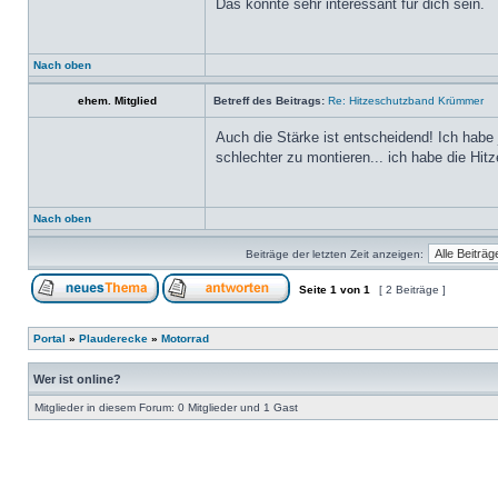
Das könnte sehr interessant für dich sein.
Nach oben
ehem. Mitglied
Betreff des Beitrags:
Re: Hitzeschutzband Krümmer
Auch die Stärke ist entscheidend! Ich habe 
schlechter zu montieren... ich habe die Hit
Nach oben
Beiträge der letzten Zeit anzeigen:
Seite
1
von
1
[ 2 Beiträge ]
Portal
»
Plauderecke
»
Motorrad
Wer ist online?
Mitglieder in diesem Forum: 0 Mitglieder und 1 Gast