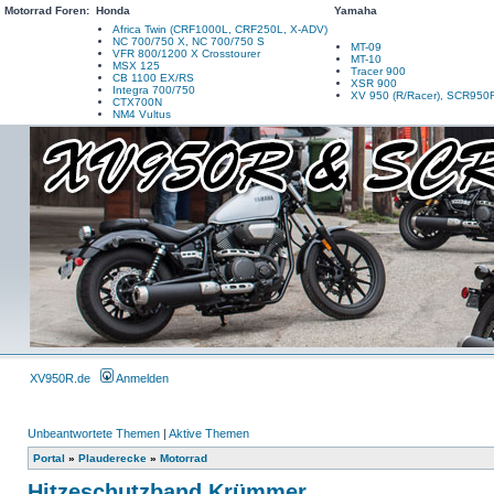
Motorrad Foren:
Honda
Yamaha
Africa Twin (CRF1000L, CRF250L, X-ADV)
NC 700/750 X, NC 700/750 S
MT-09
VFR 800/1200 X Crosstourer
MT-10
MSX 125
Tracer 900
CB 1100 EX/RS
XSR 900
Integra 700/750
XV 950 (R/Racer), SCR950
CTX700N
NM4 Vultus
XV950R.de
Anmelden
Unbeantwortete Themen
|
Aktive Themen
Portal
»
Plauderecke
»
Motorrad
Hitzeschutzband Krümmer