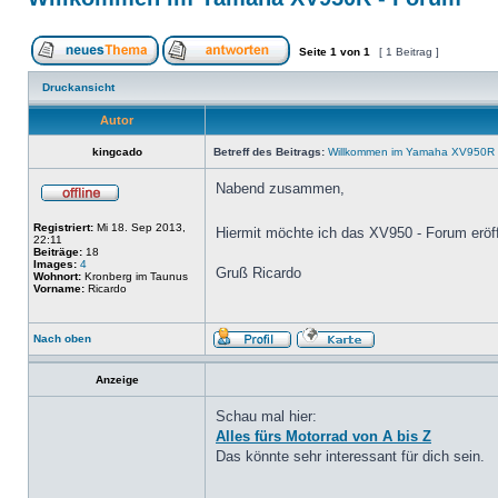
Seite
1
von
1
[ 1 Beitrag ]
Druckansicht
Autor
kingcado
Betreff des Beitrags:
Willkommen im Yamaha XV950R 
Nabend zusammen,
Registriert:
Mi 18. Sep 2013,
Hiermit möchte ich das XV950 - Forum erö
22:11
Beiträge:
18
Images:
4
Gruß Ricardo
Wohnort:
Kronberg im Taunus
Vorname:
Ricardo
Nach oben
Anzeige
Schau mal hier:
Alles fürs Motorrad von A bis Z
Das könnte sehr interessant für dich sein.