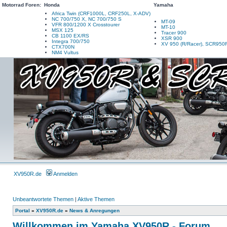
Motorrad Foren:
Honda
Yamaha
Africa Twin (CRF1000L, CRF250L, X-ADV)
NC 700/750 X, NC 700/750 S
MT-09
VFR 800/1200 X Crosstourer
MT-10
MSX 125
Tracer 900
CB 1100 EX/RS
XSR 900
Integra 700/750
XV 950 (R/Racer), SCR950
CTX700N
NM4 Vultus
XV950R.de
Anmelden
Unbeantwortete Themen
|
Aktive Themen
Portal
»
XV950R.de
»
News & Anregungen
Willkommen im Yamaha XV950R - Forum