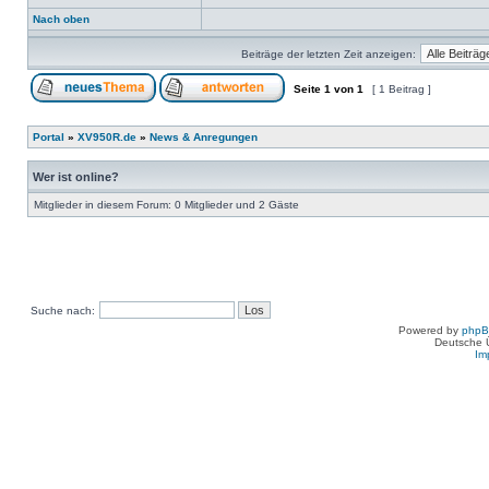
Nach oben
Beiträge der letzten Zeit anzeigen:
Seite
1
von
1
[ 1 Beitrag ]
Portal
»
XV950R.de
»
News & Anregungen
Wer ist online?
Mitglieder in diesem Forum: 0 Mitglieder und 2 Gäste
Suche nach:
Powered by
php
Deutsche 
Im