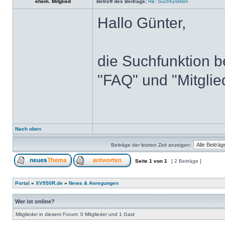
ehem. Mitglied
Betreff des Beitrags:
Re: Suchfunktion
Hallo Günter,
die Suchfunktion b
"FAQ" und "Mitglied
Nach oben
Beiträge der letzten Zeit anzeigen:
Seite
1
von
1
[ 2 Beiträge ]
Portal
»
XV950R.de
»
News & Anregungen
Wer ist online?
Mitglieder in diesem Forum: 0 Mitglieder und 1 Gast