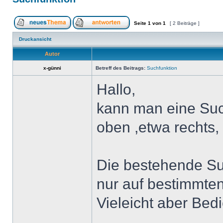
Seite
1
von
1
[ 2 Beiträge ]
Druckansicht
Autor
x-günni
Betreff des Beitrags:
Suchfunktion
Hallo,
kann man eine Such
oben ,etwa rechts
Die bestehende Suc
nur auf bestimmten 
Vieleicht aber Bed