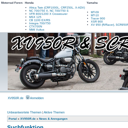
Motorrad Foren:
Honda
Yamaha
Africa Twin (CRF1000L, CRF250L, X-ADV)
NC 700/750 X, NC 700/750 S
MT-09
VFR 800/1200 X Crosstourer
MT-10
MSX 125
Tracer 900
CB 1100 EX/RS
XSR 900
Integra 700/750
XV 950 (R/Racer), SCR950
CTX700N
NM4 Vultus
XV950R.de
Anmelden
Unbeantwortete Themen
|
Aktive Themen
Portal
»
XV950R.de
»
News & Anregungen
Suchfunktion