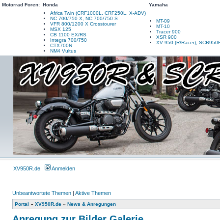
Motorrad Foren:
Honda
Yamaha
Africa Twin (CRF1000L, CRF250L, X-ADV)
NC 700/750 X, NC 700/750 S
MT-09
VFR 800/1200 X Crosstourer
MT-10
MSX 125
Tracer 900
CB 1100 EX/RS
XSR 900
Integra 700/750
XV 950 (R/Racer), SCR950
CTX700N
NM4 Vultus
XV950R.de
Anmelden
Unbeantwortete Themen
|
Aktive Themen
Portal
»
XV950R.de
»
News & Anregungen
Anregung zur Bilder Galerie