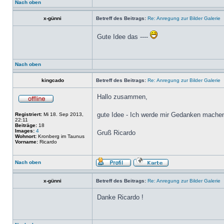
Nach oben
x-günni
Betreff des Beitrags:
Re: Anregung zur Bilder Galerie
Gute Idee das ----
Nach oben
kingcado
Betreff des Beitrags:
Re: Anregung zur Bilder Galerie
Hallo zusammen,
gute Idee - Ich werde mir Gedanken machen
Registriert:
Mi 18. Sep 2013,
22:11
Beiträge:
18
Images:
4
Gruß Ricardo
Wohnort:
Kronberg im Taunus
Vorname:
Ricardo
Nach oben
x-günni
Betreff des Beitrags:
Re: Anregung zur Bilder Galerie
Danke Ricardo !