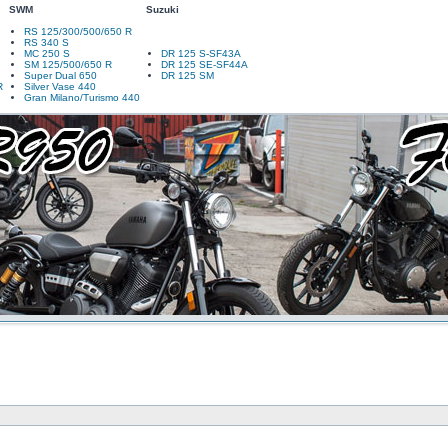
SWM
Suzuki
RS 125/300/500/650 R
RS 340 S
MC 250 S
DR 125 S-SF43A
SM 125/500/650 R
DR 125 SE-SF44A
Super Dual 650
DR 125 SM
R
Silver Vase 440
Gran Milano/Turismo 440