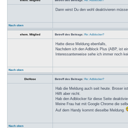
ehem. Mitglied
Betreff des Beitrags:
Re: Adblocker?
Dann wirst Du den wohl deaktivieren müssen
Nach oben
ehem. Mitglied
Betreff des Beitrags:
Re: Adblocker?
Hatte diese Meldung ebenfalls,
Nachdem ich den Adblock Plus (ABP, ist e
Interessanterweise sehe ich immer noch ke
Nach oben
DieHose
Betreff des Beitrags:
Re: Adblocker?
Hab die Meldung auch seit heute. Broser is
Hilft aber nicht.
Hab den Adblocker für diese Seite deaktivie
Meine Frau hat mit Google Chrome die sel
Auf dem Handy kommt dieselbe Meldung.
Nach oben