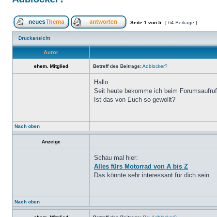
Seite
1
von
5
[ 64 Beiträge ]
Druckansicht
Autor
ehem. Mitglied
Betreff des Beitrags:
Adblocker?
Hallo.
Seit heute bekomme ich beim Forumsaufruf 
Ist das von Euch so gewollt?
Nach oben
Anzeige
Schau mal hier:
Alles fürs Motorrad von A bis Z
Das könnte sehr interessant für dich sein.
Nach oben