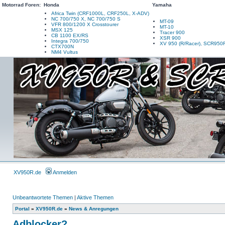
Motorrad Foren:
Honda
Yamaha
Africa Twin (CRF1000L, CRF250L, X-ADV)
NC 700/750 X, NC 700/750 S
MT-09
VFR 800/1200 X Crosstourer
MT-10
MSX 125
Tracer 900
CB 1100 EX/RS
XSR 900
Integra 700/750
XV 950 (R/Racer), SCR950
CTX700N
NM4 Vultus
XV950R.de
Anmelden
Unbeantwortete Themen
|
Aktive Themen
Portal
»
XV950R.de
»
News & Anregungen
Adblocker?