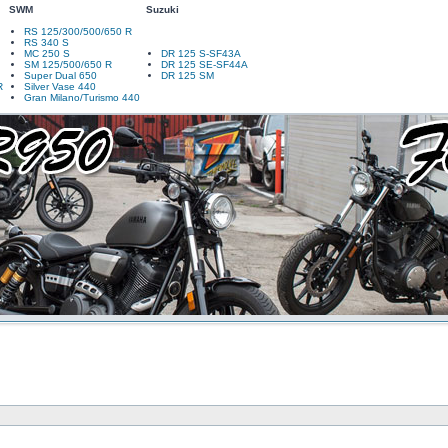
SWM
Suzuki
RS 125/300/500/650 R
RS 340 S
MC 250 S
DR 125 S-SF43A
SM 125/500/650 R
DR 125 SE-SF44A
Super Dual 650
DR 125 SM
R
Silver Vase 440
Gran Milano/Turismo 440