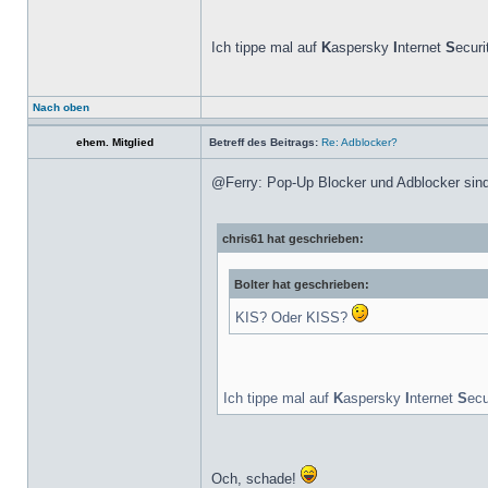
Ich tippe mal auf
K
aspersky
I
nternet
S
ecur
Nach oben
ehem. Mitglied
Betreff des Beitrags:
Re: Adblocker?
@Ferry: Pop-Up Blocker und Adblocker sind
chris61 hat geschrieben:
Bolter hat geschrieben:
KIS? Oder KISS?
Ich tippe mal auf
K
aspersky
I
nternet
S
ecu
Och, schade!