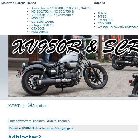
Motorrad Foren:
Honda
Yamaha
Africa Twin (CRF1000L, CRF250L, X-ADV)
NC 700/750 X, NC 700/750 S
MT-09
VFR 800/1200 X Crosstourer
MT-10
MSX 125
Tracer 900
CB 1100 EX/RS
XSR 900
Integra 700/750
XV 950 (R/Racer), SCR950
CTX700N
NM4 Vultus
XV950R.de
Anmelden
Unbeantwortete Themen
|
Aktive Themen
Portal
»
XV950R.de
»
News & Anregungen
Adblocker?