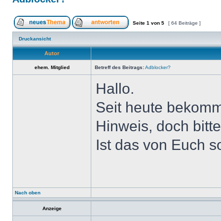
Seite
1
von
5
[ 64 Beiträge ]
Druckansicht
Autor
ehem. Mitglied
Betreff des Beitrags:
Adblocker?
Hallo.
Seit heute bekomm
Hinweis, doch bitt
Ist das von Euch s
Nach oben
Anzeige