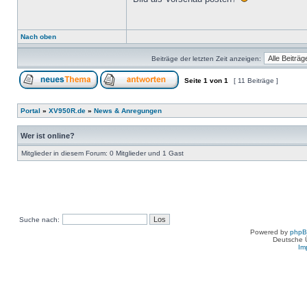
Nach oben
Beiträge der letzten Zeit anzeigen:
Seite
1
von
1
[ 11 Beiträge ]
Portal
»
XV950R.de
»
News & Anregungen
Wer ist online?
Mitglieder in diesem Forum: 0 Mitglieder und 1 Gast
Suche nach:
Powered by
php
Deutsche 
Im