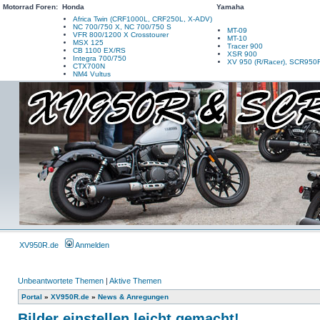
Motorrad Foren:
Honda
Yamaha
Africa Twin (CRF1000L, CRF250L, X-ADV)
NC 700/750 X, NC 700/750 S
MT-09
VFR 800/1200 X Crosstourer
MT-10
MSX 125
Tracer 900
CB 1100 EX/RS
XSR 900
Integra 700/750
XV 950 (R/Racer), SCR950
CTX700N
NM4 Vultus
XV950R.de
Anmelden
Unbeantwortete Themen
|
Aktive Themen
Portal
»
XV950R.de
»
News & Anregungen
Bilder einstellen leicht gemacht!