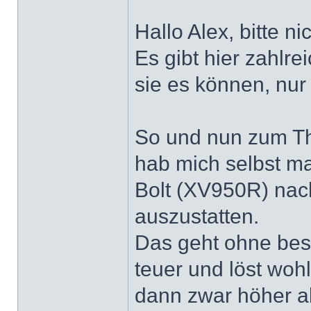
Hallo Alex, bitte ni
Es gibt hier zahlre
sie es können, nu
So und nun zum T
hab mich selbst m
Bolt (XV950R) nach
auszustatten.
Das geht ohne bes
teuer und löst woh
dann zwar höher ab