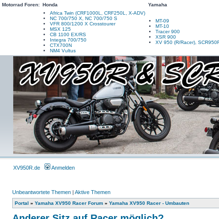
Motorrad Foren:
Honda
Yamaha
Africa Twin (CRF1000L, CRF250L, X-ADV)
NC 700/750 X, NC 700/750 S
MT-09
VFR 800/1200 X Crosstourer
MT-10
MSX 125
Tracer 900
CB 1100 EX/RS
XSR 900
Integra 700/750
XV 950 (R/Racer), SCR950
CTX700N
NM4 Vultus
XV950R.de
Anmelden
Unbeantwortete Themen
|
Aktive Themen
Portal
»
Yamaha XV950 Racer Forum
»
Yamaha XV950 Racer - Umbauten
Anderer Sitz auf Racer möglich?