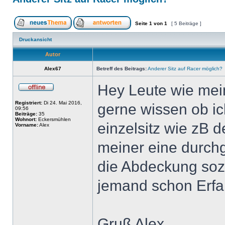
Seite
1
von
1
[ 5 Beiträge ]
Druckansicht
Autor
Alex67
Betreff des Beitrags:
Anderer Sitz auf Racer möglich?
Hey Leute wie mein
Registriert:
Di 24. Mai 2016,
gerne wissen ob ic
09:56
Beiträge:
35
Wohnort:
Eckersmühlen
einzelsitz wie zB 
Vorname:
Alex
meiner eine durchg
die Abdeckung sozu
jemand schon Erf
Gruß Alex