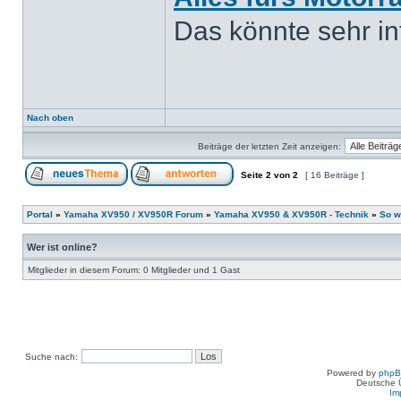
Das könnte sehr int
Nach oben
Beiträge der letzten Zeit anzeigen:
Seite
2
von
2
[ 16 Beiträge ]
Portal
»
Yamaha XV950 / XV950R Forum
»
Yamaha XV950 & XV950R - Technik
»
So w
Wer ist online?
Mitglieder in diesem Forum: 0 Mitglieder und 1 Gast
Suche nach:
Powered by
php
Deutsche 
Im