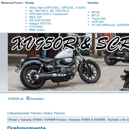
Motorrad Foren:
Honda
Yamaha
Africa Twin (CRF1000L, CRF250L, X-ADV)
NC 700/750 X, NC 700/750 S
MT-09
VFR 800/1200 X Crosstourer
MT-10
MSX 125
Tracer 900
CB 1100 EX/RS
XSR 900
Integra 700/750
XV 950 (R/Racer), SCR950
CTX700N
NM4 Vultus
XV950R.de
Anmelden
Unbeantwortete Themen
|
Aktive Themen
Portal
»
Yamaha XV950 / XV950R Forum
»
Yamaha XV950 & XV950R - Technik
»
So w
Drehmomente