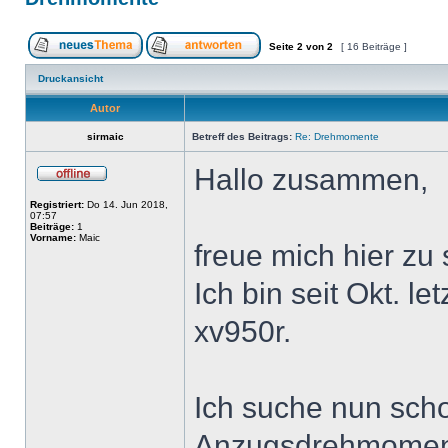
Seite
2
von
2
[ 16 Beiträge ]
Druckansicht
Autor
sirmaic
Betreff des Beitrags:
Re: Drehmomente
Hallo zusammen,
Registriert:
Do 14. Jun 2018,
07:57
Beiträge:
1
Vorname:
Maic
freue mich hier zu 
Ich bin seit Okt. l
xv950r.
Ich suche nun scho
Anzugsdrehmoment 