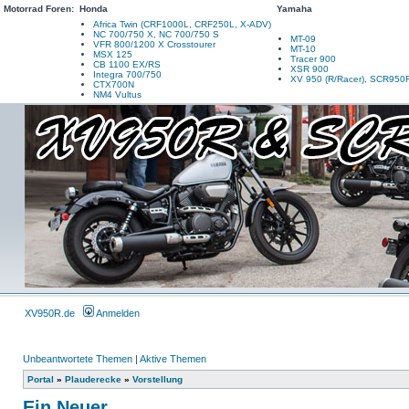
Motorrad Foren:
Honda
Yamaha
Africa Twin (CRF1000L, CRF250L, X-ADV)
NC 700/750 X, NC 700/750 S
MT-09
VFR 800/1200 X Crosstourer
MT-10
MSX 125
Tracer 900
CB 1100 EX/RS
XSR 900
Integra 700/750
XV 950 (R/Racer), SCR950
CTX700N
NM4 Vultus
XV950R.de
Anmelden
Unbeantwortete Themen
|
Aktive Themen
Portal
»
Plauderecke
»
Vorstellung
Ein Neuer