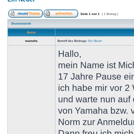
Seite
1
von
1
[ 1 Beitrag ]
Druckansicht
Autor
mamohs
Betreff des Beitrags:
Ein Neuer
Hallo,
mein Name ist Mich
17 Jahre Pause ein
ich habe mir vor 
und warte nun auf
von Yamaha bzw. v
Norm zur Anmeldu
Dann freu ich mich