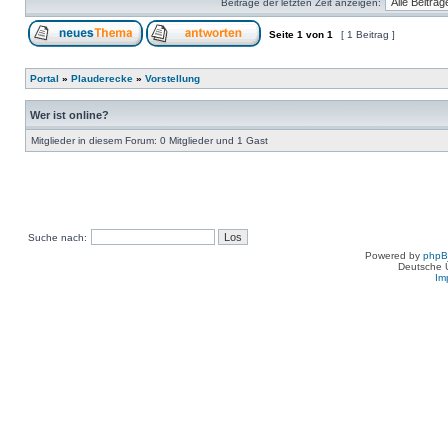
Beiträge der letzten Zeit anzeigen:
Seite
1
von
1
[ 1 Beitrag ]
Portal
»
Plauderecke
»
Vorstellung
Wer ist online?
Mitglieder in diesem Forum: 0 Mitglieder und 1 Gast
Suche nach:
Powered by
php
Deutsche 
Im