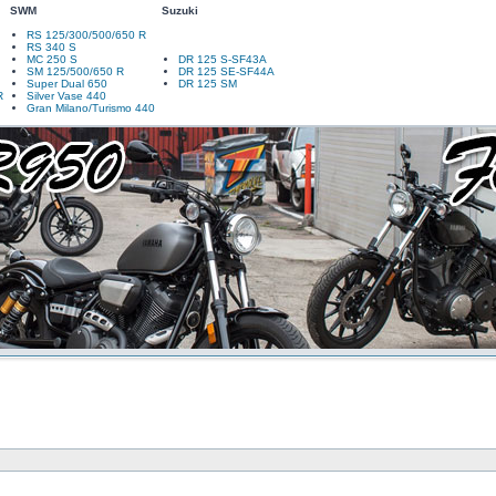
SWM
Suzuki
RS 125/300/500/650 R
RS 340 S
MC 250 S
DR 125 S-SF43A
SM 125/500/650 R
DR 125 SE-SF44A
Super Dual 650
DR 125 SM
R
Silver Vase 440
Gran Milano/Turismo 440