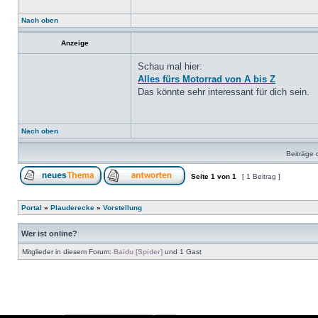
Nach oben
Anzeige
Schau mal hier:
Alles fürs Motorrad von A bis Z
Das könnte sehr interessant für dich sein.
Nach oben
Beiträge 
Seite
1
von
1
[ 1 Beitrag ]
Portal
»
Plauderecke
»
Vorstellung
Wer ist online?
Mitglieder in diesem Forum:
Baidu [Spider]
und 1 Gast