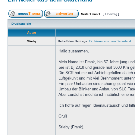
Seite
1
von
1
[ 1 Beitrag ]
Druckansicht
Autor
Stieby
Betreff des Beitrags:
Ein Neuer aus dem Sauerland
Hallo zusammen,
Mein Name ist Frank, bin 57 Jahre jung un
Sie ist Bj 2018 und gerade mal 3600 Km ge
Die SCR hat mir auf Anhieb gefallen da ich
Luftgekühlt und mit viel Drehmoment unten
Ein paar Umbauten sind schon geplant wie e
Umbau der Blinker und Anbau von SLC Tasc
Aber zunächst möchte ich natürlich eine ru
Ich hoffe auf regen Ideenaustausch und hilf
Gruß
Stieby (Frank).