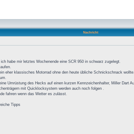
Nachricht
d ich habe mir letztes Wochenende eine SCR 950 in schwarz zugelegt.
laufen.
 ein eher klassisches Motorrad ohne den heute übliche Schnickschnack wollte
rum.
ine Umrüstung des Hecks auf einen kurzen Kennzeichenhalter, Miller Dart Ausp
henträgern mit Quicklocksystem werden auch noch folgen .
nde fahren wenn das Wetter es zulässt.
reiche Tipps