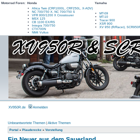
Motorrad Foren:
Honda
Yamaha
Africa Twin (CRF1000L, CRF250L, X-ADV)
NC 700/750 X, NC 700/750 S
MT-09
VFR 800/1200 X Crosstourer
MT-10
MSX 125
Tracer 900
CB 1100 EX/RS
XSR 900
Integra 700/750
XV 950 (R/Racer), SCR950
CTX700N
NM4 Vultus
XV950R.de
Anmelden
Unbeantwortete Themen
|
Aktive Themen
Portal
»
Plauderecke
»
Vorstellung
Ein Neuer aus dem Sauerland