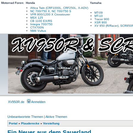
Motorrad Foren:
Honda
Yamaha
Africa Twin (CRF1000L, CRF250L, X-ADV)
NC 700/750 X, NC 700/750 S
MT-09
VFR 800/1200 X Crosstourer
MT-10
MSX 125
Tracer 900
CB 1100 EX/RS
XSR 900
Integra 700/750
XV 950 (R/Racer), SCR950
CTX700N
NM4 Vultus
XV950R.de
Anmelden
Unbeantwortete Themen
|
Aktive Themen
Portal
»
Plauderecke
»
Vorstellung
Ein Neuer aus dem Sauerland