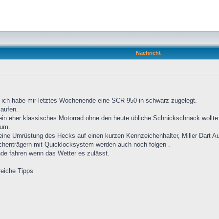
Nachricht
d ich habe mir letztes Wochenende eine SCR 950 in schwarz zugelegt.
laufen.
 ein eher klassisches Motorrad ohne den heute übliche Schnickschnack wollte
rum.
ine Umrüstung des Hecks auf einen kurzen Kennzeichenhalter, Miller Dart Ausp
henträgern mit Quicklocksystem werden auch noch folgen .
nde fahren wenn das Wetter es zulässt.
reiche Tipps