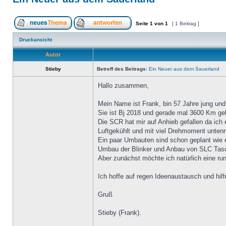
Seite
1
von
1
[ 1 Beitrag ]
Druckansicht
Autor
Stieby
Betreff des Beitrags:
Ein Neuer aus dem Sauerland
Hallo zusammen,
Mein Name ist Frank, bin 57 Jahre jung un
Sie ist Bj 2018 und gerade mal 3600 Km ge
Die SCR hat mir auf Anhieb gefallen da ich
Luftgekühlt und mit viel Drehmoment unten
Ein paar Umbauten sind schon geplant wie e
Umbau der Blinker und Anbau von SLC Tasc
Aber zunächst möchte ich natürlich eine ru
Ich hoffe auf regen Ideenaustausch und hilf
Gruß
Stieby (Frank).