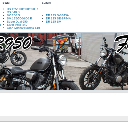
SWM
Suzuki
RS 125/300/500/650 R
RS 340 S
MC 250 S
DR 125 S-SF43A
SM 125/500/650 R
DR 125 SE-SF44A
Super Dual 650
DR 125 SM
R
Silver Vase 440
Gran Milano/Turismo 440