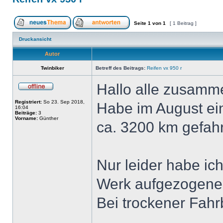
Seite
1
von
1
[ 1 Beitrag ]
Druckansicht
Autor
Twinbiker
Betreff des Beitrags:
Reifen vx 950 r
Hallo alle zusamme
Registriert:
So 23. Sep 2018,
Habe im August ein
16:04
Beiträge:
3
Vorname:
Günther
ca. 3200 km gefah
Nur leider habe ic
Werk aufgezogenen
Bei trockener Fahrb