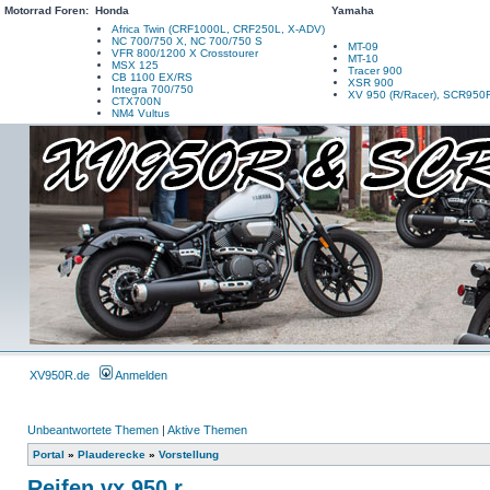
Motorrad Foren:
Honda
Yamaha
Africa Twin (CRF1000L, CRF250L, X-ADV)
NC 700/750 X, NC 700/750 S
MT-09
VFR 800/1200 X Crosstourer
MT-10
MSX 125
Tracer 900
CB 1100 EX/RS
XSR 900
Integra 700/750
XV 950 (R/Racer), SCR950
CTX700N
NM4 Vultus
XV950R.de
Anmelden
Unbeantwortete Themen
|
Aktive Themen
Portal
»
Plauderecke
»
Vorstellung
Reifen vx 950 r