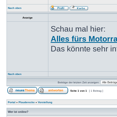
Nach oben
Anzeige
Schau mal hier:
Alles fürs Motorr
Das könnte sehr int
Nach oben
Beiträge der letzten Zeit anzeigen:
Seite
1
von
1
[ 1 Beitrag ]
Portal
»
Plauderecke
»
Vorstellung
Wer ist online?