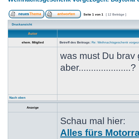
Seite
1
von
1
[ 12 Beiträge ]
Druckansicht
Autor
ehem. Mitglied
Betreff des Beitrags:
Re: Weihnachtsgeschenk vorge
was must Du brav 
aber....................
Nach oben
Anzeige
Schau mal hier:
Alles fürs Motorr