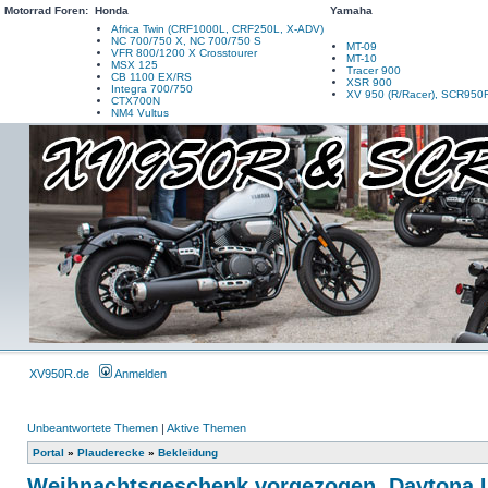
Motorrad Foren:
Honda
Yamaha
Africa Twin (CRF1000L, CRF250L, X-ADV)
NC 700/750 X, NC 700/750 S
MT-09
VFR 800/1200 X Crosstourer
MT-10
MSX 125
Tracer 900
CB 1100 EX/RS
XSR 900
Integra 700/750
XV 950 (R/Racer), SCR950
CTX700N
NM4 Vultus
XV950R.de
Anmelden
Unbeantwortete Themen
|
Aktive Themen
Portal
»
Plauderecke
»
Bekleidung
Weihnachtsgeschenk vorgezogen. Daytona 