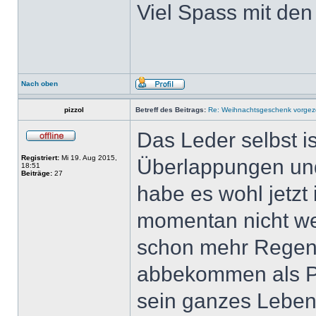
Viel Spass mit de
Nach oben
pizzol
Betreff des Beitrags:
Re: Weihnachtsgeschenk vorge
Das Leder selbst i
Registriert:
Mi 19. Aug 2015,
Überlappungen und
18:51
Beiträge:
27
habe es wohl jetzt 
momentan nicht w
schon mehr Regen 
abbekommen als Pe
sein ganzes Leben