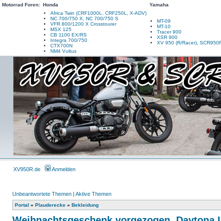
Motorrad Foren:
Honda
Yamaha
Africa Twin (CRF1000L, CRF250L, X-ADV)
NC 700/750 X, NC 700/750 S
MT-09
VFR 800/1200 X Crosstourer
MT-10
MSX 125
Tracer 900
CB 1100 EX/RS
XSR 900
Integra 700/750
XV 950 (R/Racer), SCR950
CTX700N
NM4 Vultus
XV950R.de
Anmelden
Unbeantwortete Themen
|
Aktive Themen
Portal
»
Plauderecke
»
Bekleidung
Weihnachtsgeschenk vorgezogen. Daytona 