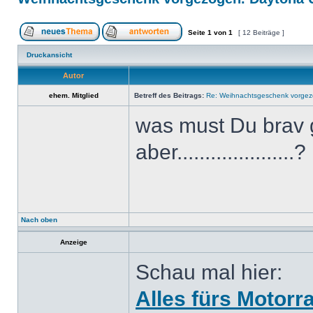
Seite
1
von
1
[ 12 Beiträge ]
Druckansicht
Autor
ehem. Mitglied
Betreff des Beitrags:
Re: Weihnachtsgeschenk vorge
was must Du brav 
aber....................
Nach oben
Anzeige
Schau mal hier:
Alles fürs Motorr