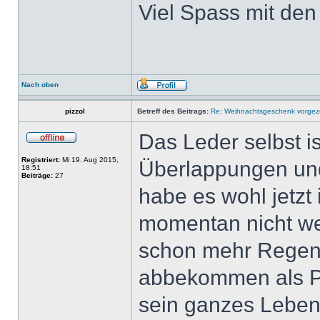
Viel Spass mit de
Nach oben
pizzol
Betreff des Beitrags:
Re: Weihnachtsgeschenk vorge
Das Leder selbst i
Registriert:
Mi 19. Aug 2015,
Überlappungen und
18:51
Beiträge:
27
habe es wohl jetzt 
momentan nicht w
schon mehr Regen 
abbekommen als Pe
sein ganzes Leben