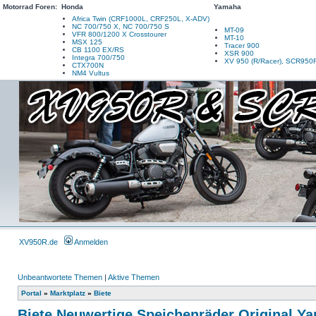
Motorrad Foren:
Honda
Yamaha
Africa Twin (CRF1000L, CRF250L, X-ADV)
NC 700/750 X, NC 700/750 S
MT-09
VFR 800/1200 X Crosstourer
MT-10
MSX 125
Tracer 900
CB 1100 EX/RS
XSR 900
Integra 700/750
XV 950 (R/Racer), SCR950
CTX700N
NM4 Vultus
XV950R.de
Anmelden
Unbeantwortete Themen
|
Aktive Themen
Portal
»
Marktplatz
»
Biete
Biete Neuwertige Speichenräder Original Y