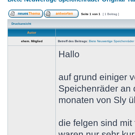
Seite
1
von
1
[ 1 Beitrag ]
Druckansicht
Autor
ehem. Mitglied
Betreff des Beitrags:
Biete Neuwertige Speichenräder
Hallo
auf grund einiger 
Speichenräder an di
monaten von Sly 
die felgen sind mi
waren nur sehr kurz