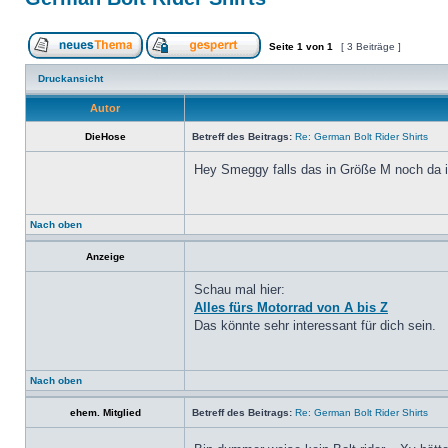
Seite
1
von
1
[ 3 Beiträge ]
Druckansicht
Autor
DieHose
Betreff des Beitrags:
Re: German Bolt Rider Shirts
Hey Smeggy falls das in Größe M noch da i
Nach oben
Anzeige
Schau mal hier:
Alles fürs Motorrad von A bis Z
Das könnte sehr interessant für dich sein.
Nach oben
ehem. Mitglied
Betreff des Beitrags:
Re: German Bolt Rider Shirts