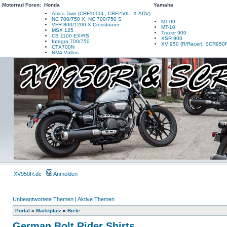
Motorrad Foren:
Honda
Yamaha
Africa Twin (CRF1000L, CRF250L, X-ADV)
NC 700/750 X, NC 700/750 S
MT-09
VFR 800/1200 X Crosstourer
MT-10
MSX 125
Tracer 900
CB 1100 EX/RS
XSR 900
Integra 700/750
XV 950 (R/Racer), SCR950
CTX700N
NM4 Vultus
XV950R.de
Anmelden
Unbeantwortete Themen
|
Aktive Themen
Portal
»
Marktplatz
»
Biete
German Bolt Rider Shirts