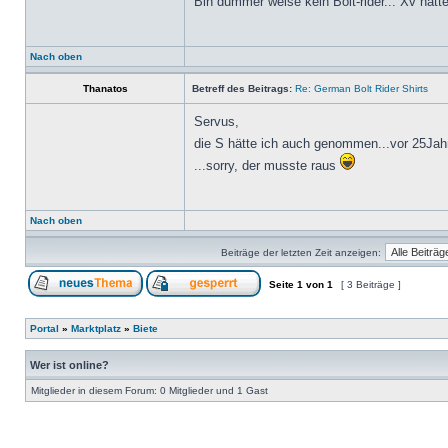
Bin dummer weise kein Bolt-rider... Xv hä
Nach oben
Thanatos
Betreff des Beitrags:
Re: German Bolt Rider Shirts
Servus,
die S hätte ich auch genommen...vor 25Ja
...sorry, der musste raus
Nach oben
Beiträge der letzten Zeit anzeigen:
Seite
1
von
1
[ 3 Beiträge ]
Portal
»
Marktplatz
»
Biete
Wer ist online?
Mitglieder in diesem Forum: 0 Mitglieder und 1 Gast