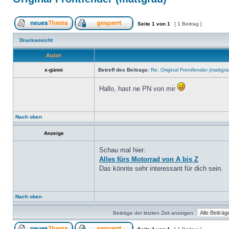
Seite
1
von
1
[ 1 Beitrag ]
Druckansicht
Autor
x-günni
Betreff des Beitrags:
Re: Original Frontfender (mattgra
Hallo, hast ne PN von mir
Nach oben
Anzeige
Schau mal hier:
Alles fürs Motorrad von A bis Z
Das könnte sehr interessant für dich sein.
Nach oben
Beiträge der letzten Zeit anzeigen: