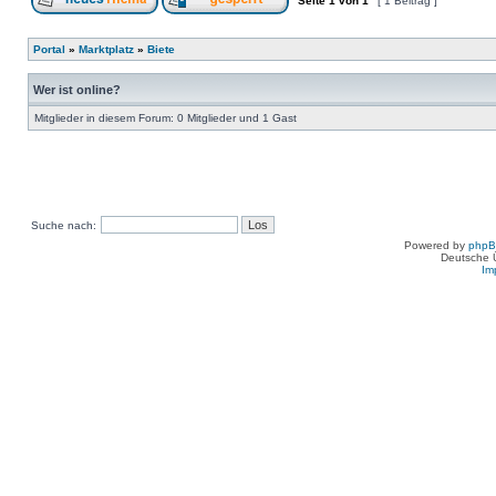
Seite
1
von
1
[ 1 Beitrag ]
Portal
»
Marktplatz
»
Biete
Wer ist online?
Mitglieder in diesem Forum: 0 Mitglieder und 1 Gast
Suche nach:
Powered by
php
Deutsche 
Im