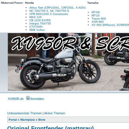
Motorrad Foren:
Honda
Yamaha
Africa Twin (CRF1000L, CRF250L, X-ADV)
NC 700/750 X, NC 700/750 S
MT-09
VFR 800/1200 X Crosstourer
MT-10
MSX 125
Tracer 900
CB 1100 EX/RS
XSR 900
Integra 700/750
XV 950 (R/Racer), SCR950
CTX700N
NM4 Vultus
XV950R.de
Anmelden
Unbeantwortete Themen
|
Aktive Themen
Portal
»
Marktplatz
»
Biete
Original Frontfender (mattgrau)