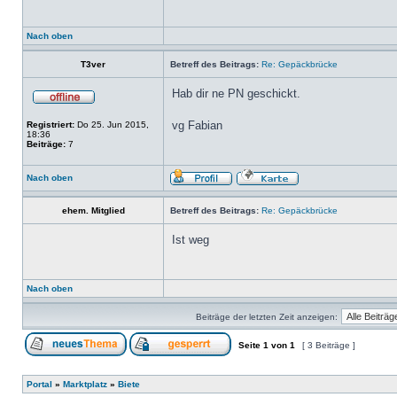
Nach oben
T3ver
Betreff des Beitrags:
Re: Gepäckbrücke
Hab dir ne PN geschickt.
vg Fabian
Registriert:
Do 25. Jun 2015,
18:36
Beiträge:
7
Nach oben
ehem. Mitglied
Betreff des Beitrags:
Re: Gepäckbrücke
Ist weg
Nach oben
Beiträge der letzten Zeit anzeigen:
Seite
1
von
1
[ 3 Beiträge ]
Portal
»
Marktplatz
»
Biete