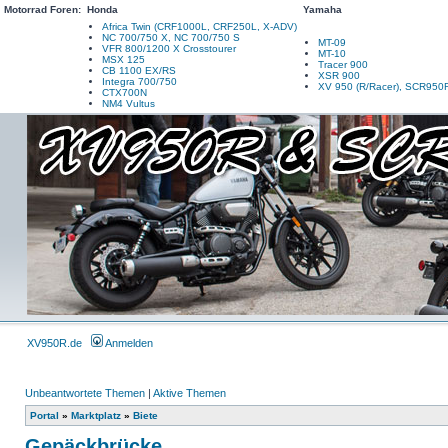
Motorrad Foren:
Honda
Yamaha
Africa Twin (CRF1000L, CRF250L, X-ADV)
NC 700/750 X, NC 700/750 S
MT-09
VFR 800/1200 X Crosstourer
MT-10
MSX 125
Tracer 900
CB 1100 EX/RS
XSR 900
Integra 700/750
XV 950 (R/Racer), SCR950
CTX700N
NM4 Vultus
XV950R.de
Anmelden
Unbeantwortete Themen
|
Aktive Themen
Portal
»
Marktplatz
»
Biete
Gepäckbrücke