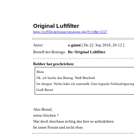
Original Luftfilter
https://xv950r.de/forum/viewtopic.php?f=14&t=1227
Autor:
x-günni
[ Do 22. Sep 2016, 20:12 ]
Betreff des Beitrags:
Re: Original Luftfilter
Bobber hat geschrieben:
Moin
Ok. ich lösche den Beitrag. Weiß Bescheid.
Im übrigen: Nichts habe ich unterstellt. Eine logische Schlussfolgerun
Gruß Bernd
Also Bernd,
wieso löschen ?
War doch durchaus richtig das hier so aufzuklären.
Ist unser Forum und nicht ebay.