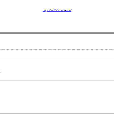
https://xv950r.de/forum/
g.