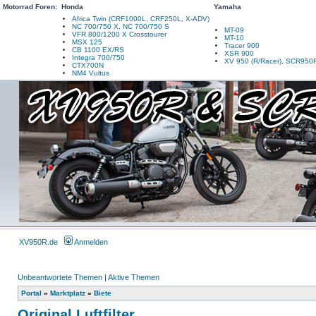
Motorrad Foren:
Honda
Yamaha
Africa Twin (CRF1000L, CRF250L, X-ADV)
NC 700/750 X, NC 700/750 S
MT-09
VFR 800/1200 X Crosstourer
MT-10
MSX 125
Tracer 900
CB 1100 EX/RS
XSR 900
Integra 700/750
XV 950 (R/Racer), SCR950
CTX700N
NM4 Vultus
XV950R.de
Anmelden
Unbeantwortete Themen
|
Aktive Themen
Portal
»
Marktplatz
»
Biete
Original Luftfilter