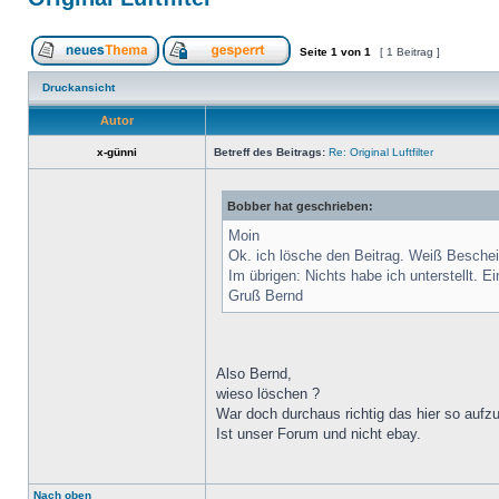
Seite
1
von
1
[ 1 Beitrag ]
Druckansicht
Autor
x-günni
Betreff des Beitrags:
Re: Original Luftfilter
Bobber hat geschrieben:
Moin
Ok. ich lösche den Beitrag. Weiß Beschei
Im übrigen: Nichts habe ich unterstellt. E
Gruß Bernd
Also Bernd,
wieso löschen ?
War doch durchaus richtig das hier so aufzu
Ist unser Forum und nicht ebay.
Nach oben