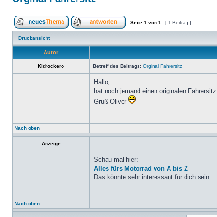
Seite
1
von
1
[ 1 Beitrag ]
Druckansicht
Autor
Kidrockero
Betreff des Beitrags:
Orginal Fahrersitz
Hallo,
hat noch jemand einen originalen Fahrersitz
Gruß Oliver
Nach oben
Anzeige
Schau mal hier:
Alles fürs Motorrad von A bis Z
Das könnte sehr interessant für dich sein.
Nach oben