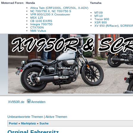
Motorrad Foren:
Honda
Yamaha
Africa Twin (CRF1000L, CRF250L, X-ADV)
NC 700/750 X, NC 700/750 S
MT-09
VFR 800/1200 X Crosstourer
MT-10
MSX 125
Tracer 900
CB 1100 EX/RS
XSR 900
Integra 700/750
XV 950 (R/Racer), SCR950
CTX700N
NM4 Vultus
XV950R.de
Anmelden
Unbeantwortete Themen
|
Aktive Themen
Portal
»
Marktplatz
»
Suche
Orginal Fahrersitz