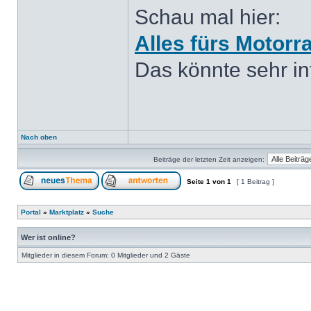
Schau mal hier:
Alles fürs Motorr
Das könnte sehr int
Nach oben
Beiträge der letzten Zeit anzeigen:
Seite
1
von
1
[ 1 Beitrag ]
Portal
»
Marktplatz
»
Suche
Wer ist online?
Mitglieder in diesem Forum: 0 Mitglieder und 2 Gäste