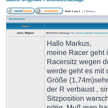
Seite
1
von
1
[ 1 Beitrag ]
Druckansicht
Autor
ehem. Mitglied
Betreff des Beitrags:
Re: Suche originale Fussrastena
Hallo Markus,
meine Racer geht i
Racersitz wegen de
werde geht es mit 
Größe (1,74m)sehr
der R verbaust , s
Sitzposition warsc
nötig .Muß man hal