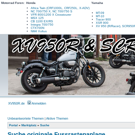
Motorrad Foren:
Honda
Yamaha
Africa Twin (CRF1000L, CRF250L, X-ADV)
NC 700/750 X, NC 700/750 S
MT-09
VFR 800/1200 X Crosstourer
MT-10
MSX 125
Tracer 900
CB 1100 EX/RS
XSR 900
Integra 700/750
XV 950 (R/Racer), SCR950
CTX700N
NM4 Vultus
XV950R.de
Anmelden
Unbeantwortete Themen
|
Aktive Themen
Portal
»
Marktplatz
»
Suche
Suche originale Fussrastenanlage