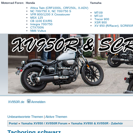
Motorrad Foren:
Honda
Yamaha
Africa Twin (CRF1000L, CRF250L, X-ADV)
NC 700/750 X, NC 700/750 S
MT-09
VFR 800/1200 X Crosstourer
MT-10
MSX 125
Tracer 900
CB 1100 EX/RS
XSR 900
Integra 700/750
XV 950 (R/Racer), SCR950
CTX700N
NM4 Vultus
XV950R.de
Anmelden
Unbeantwortete Themen
|
Aktive Themen
Portal
»
Yamaha XV950 / XV950R Forum
»
Yamaha XV950 & XV950R - Zubehör
Tachoring schwarz