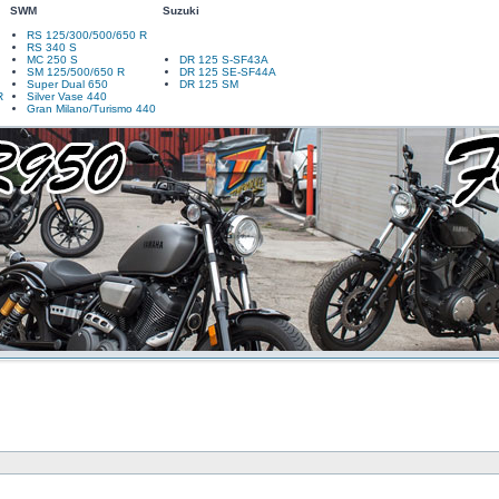
SWM
Suzuki
RS 125/300/500/650 R
RS 340 S
MC 250 S
DR 125 S-SF43A
SM 125/500/650 R
DR 125 SE-SF44A
Super Dual 650
DR 125 SM
R
Silver Vase 440
Gran Milano/Turismo 440