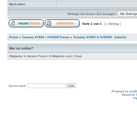
Nach oben
Beiträge der letzten Zeit anzeigen:
Seite
1
von
1
[ 1 Beitrag ]
Portal
»
Yamaha XV950 / XV950R Forum
»
Yamaha XV950 & XV950R - Zubehör
Wer ist online?
Mitglieder in diesem Forum: 0 Mitglieder und 1 Gast
Suche nach:
Powered by
php
Deutsche 
Im