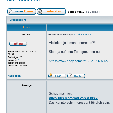
Seite
1
von
1
[ 1 Beitrag ]
Druckansicht
Autor
tox1972
Betreff des Beitrags:
Café Racer kit
Vielleicht ja jemand Interesse?!
Sieht ja auf dem Foto ganz nett aus.
Registriert:
Mo 6. Jun 2016,
08:39
Beiträge:
26
Images:
1
https://www.ebay.com/itm/222199607127
Wohnort:
Berlin
Vorname:
Marco
Nach oben
Anzeige
Schau mal hier:
Alles fürs Motorrad von A bis Z
Das könnte sehr interessant für dich sein.