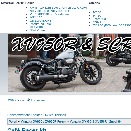
Motorrad Foren:
Honda
Yamaha
Africa Twin (CRF1000L, CRF250L, X-ADV)
NC 700/750 X, NC 700/750 S
MT-09
VFR 800/1200 X Crosstourer
MT-10
MSX 125
Tracer 900
CB 1100 EX/RS
XSR 900
Integra 700/750
XV 950 (R/Racer), SCR950
CTX700N
NM4 Vultus
XV950R.de
Anmelden
Unbeantwortete Themen
|
Aktive Themen
Portal
»
Yamaha XV950 / XV950R Forum
»
Yamaha XV950 & XV950R - Zubehör
Café Racer kit