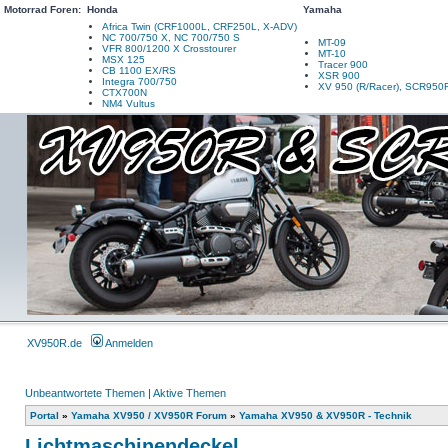
Motorrad Foren:
Honda
Yamaha
Africa Twin (CRF1000L, CRF250L, X-ADV)
NC 700/750 X, NC 700/750 S
MT-09
VFR 800/1200 X Crosstourer
MT-10
MSX 125
Tracer 900
CB 1100 EX/RS
XSR 900
Integra 700/750
XV 950 (R/Racer), SCR950
CTX700N
NM4 Vultus
XV950R.de
Anmelden
Unbeantwortete Themen
|
Aktive Themen
Portal
»
Yamaha XV950 / XV950R Forum
»
Yamaha XV950 & XV950R - Technik
Lichtmaschinendeckel