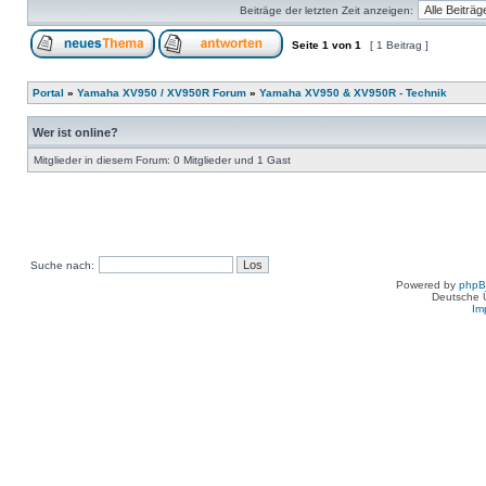
Beiträge der letzten Zeit anzeigen:
Seite
1
von
1
[ 1 Beitrag ]
Portal
»
Yamaha XV950 / XV950R Forum
»
Yamaha XV950 & XV950R - Technik
Wer ist online?
Mitglieder in diesem Forum: 0 Mitglieder und 1 Gast
Suche nach:
Powered by
php
Deutsche 
Im