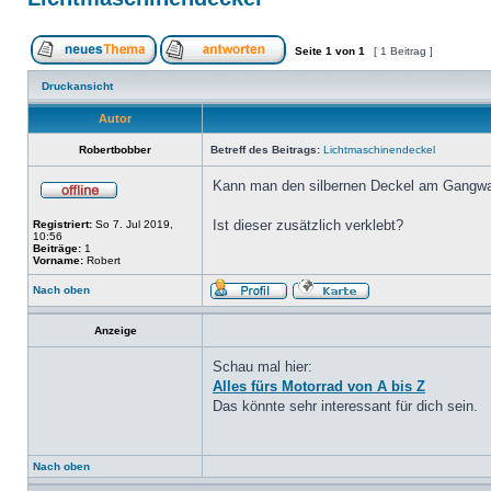
Seite
1
von
1
[ 1 Beitrag ]
Druckansicht
Autor
Robertbobber
Betreff des Beitrags:
Lichtmaschinendeckel
Kann man den silbernen Deckel am Gangwa
Ist dieser zusätzlich verklebt?
Registriert:
So 7. Jul 2019,
10:56
Beiträge:
1
Vorname:
Robert
Nach oben
Anzeige
Schau mal hier:
Alles fürs Motorrad von A bis Z
Das könnte sehr interessant für dich sein.
Nach oben