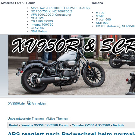
Motorrad Foren:
Honda
Yamaha
Africa Twin (CRF1000L, CRF250L, X-ADV)
NC 700/750 X, NC 700/750 S
MT-09
VFR 800/1200 X Crosstourer
MT-10
MSX 125
Tracer 900
CB 1100 EX/RS
XSR 900
Integra 700/750
XV 950 (R/Racer), SCR950
CTX700N
NM4 Vultus
XV950R.de
Anmelden
Unbeantwortete Themen
|
Aktive Themen
Portal
»
Yamaha XV950 / XV950R Forum
»
Yamaha XV950 & XV950R - Technik
ABS reagiert nach Radwechsel beim normal