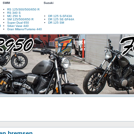
SWM
Suzuki
RS 125/300/500/650 R
RS 340 S
MC 250 S
DR 125 S-SF43A
SM 125/500/650 R
DR 125 SE-SF44A
Super Dual 650
DR 125 SM
R
Silver Vase 440
Gran Milano/Turismo 440
en bremsen.