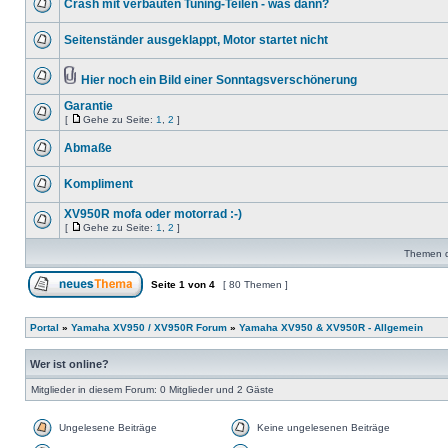
Crash mit verbauten Tuning-Teilen - was dann?
Seitenständer ausgeklappt, Motor startet nicht
Hier noch ein Bild einer Sonntagsverschönerung
Garantie
[
Gehe zu Seite:
1
,
2
]
Abmaße
Kompliment
XV950R mofa oder motorrad :-)
[
Gehe zu Seite:
1
,
2
]
Themen de
Seite
1
von
4
[ 80 Themen ]
Portal
»
Yamaha XV950 / XV950R Forum
»
Yamaha XV950 & XV950R - Allgemein
Wer ist online?
Mitglieder in diesem Forum: 0 Mitglieder und 2 Gäste
Ungelesene Beiträge
Keine ungelesenen Beiträge