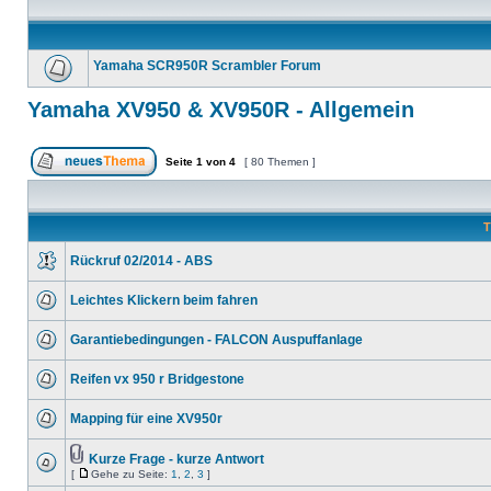
Yamaha SCR950R Scrambler Forum
Yamaha XV950 & XV950R - Allgemein
Seite
1
von
4
[ 80 Themen ]
T
Rückruf 02/2014 - ABS
Leichtes Klickern beim fahren
Garantiebedingungen - FALCON Auspuffanlage
Reifen vx 950 r Bridgestone
Mapping für eine XV950r
Kurze Frage - kurze Antwort
[
Gehe zu Seite:
1
,
2
,
3
]