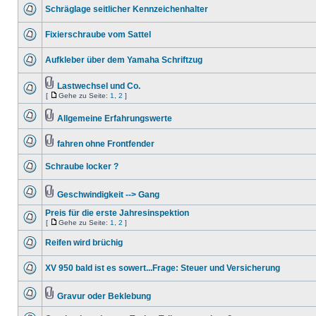
Schräglage seitlicher Kennzeichenhalter
Fixierschraube vom Sattel
Aufkleber über dem Yamaha Schriftzug
Lastwechsel und Co.
[
Gehe zu Seite:
1
,
2
]
Allgemeine Erfahrungswerte
fahren ohne Frontfender
Schraube locker ?
Geschwindigkeit --> Gang
Preis für die erste Jahresinspektion
[
Gehe zu Seite:
1
,
2
]
Reifen wird brüchig
XV 950 bald ist es sowert...Frage: Steuer und Versicherung
Gravur oder Beklebung