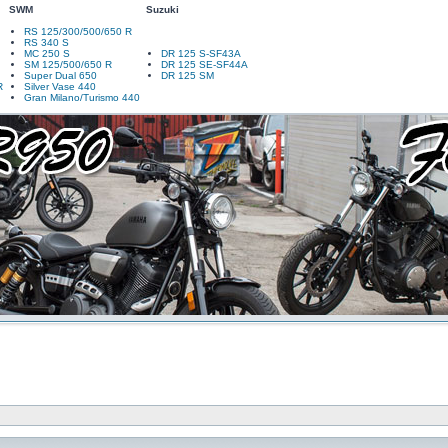
SWM
Suzuki
RS 125/300/500/650 R
RS 340 S
MC 250 S
DR 125 S-SF43A
SM 125/500/650 R
DR 125 SE-SF44A
Super Dual 650
DR 125 SM
R
Silver Vase 440
Gran Milano/Turismo 440