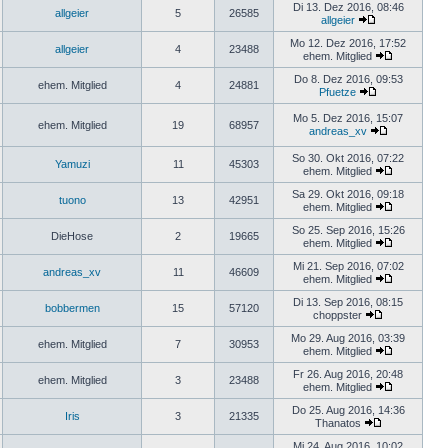
Di 13. Dez 2016, 08:46
allgeier
5
26585
allgeier
Mo 12. Dez 2016, 17:52
allgeier
4
23488
ehem. Mitglied
Do 8. Dez 2016, 09:53
ehem. Mitglied
4
24881
Pfuetze
Mo 5. Dez 2016, 15:07
ehem. Mitglied
19
68957
andreas_xv
So 30. Okt 2016, 07:22
Yamuzi
11
45303
ehem. Mitglied
Sa 29. Okt 2016, 09:18
tuono
13
42951
ehem. Mitglied
So 25. Sep 2016, 15:26
DieHose
2
19665
ehem. Mitglied
Mi 21. Sep 2016, 07:02
andreas_xv
11
46609
ehem. Mitglied
Di 13. Sep 2016, 08:15
bobbermen
15
57120
choppster
Mo 29. Aug 2016, 03:39
ehem. Mitglied
7
30953
ehem. Mitglied
Fr 26. Aug 2016, 20:48
ehem. Mitglied
3
23488
ehem. Mitglied
Do 25. Aug 2016, 14:36
Iris
3
21335
Thanatos
Mi 24. Aug 2016, 10:02