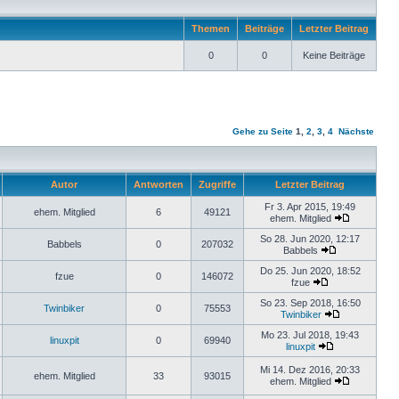
Themen
Beiträge
Letzter Beitrag
0
0
Keine Beiträge
Gehe zu Seite
1
,
2
,
3
,
4
Nächste
Autor
Antworten
Zugriffe
Letzter Beitrag
Fr 3. Apr 2015, 19:49
ehem. Mitglied
6
49121
ehem. Mitglied
So 28. Jun 2020, 12:17
Babbels
0
207032
Babbels
Do 25. Jun 2020, 18:52
fzue
0
146072
fzue
So 23. Sep 2018, 16:50
Twinbiker
0
75553
Twinbiker
Mo 23. Jul 2018, 19:43
linuxpit
0
69940
linuxpit
Mi 14. Dez 2016, 20:33
ehem. Mitglied
33
93015
ehem. Mitglied