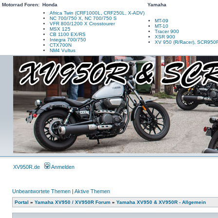
Motorrad Foren:
Honda
Yamaha
Africa Twin (CRF1000L, CRF250L, X-ADV)
NC 700/750 X, NC 700/750 S
MT-09
VFR 800/1200 X Crosstourer
MT-10
MSX 125
Tracer 900
CB 1100 EX/RS
XSR 900
Integra 700/750
XV 950 (R/Racer), SCR950
CTX700N
NM4 Vultus
XV950R.de
Anmelden
Unbeantwortete Themen
|
Aktive Themen
Portal
»
Yamaha XV950 / XV950R Forum
»
Yamaha XV950 & XV950R - Allgemein