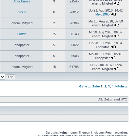
AhoiBrause
3
21545
ehem. Mitglied
So 21. Aug 2016, 14:42
pizzol
6
28012
Miko1965
Mo 15. Aug 2016, 07:59
ehem. Mitglied
2
20306
ehem. Mitglied
Mi 10. Aug 2016, 06:07
Lodde
15
50143
ehem. Mitglied
Do 28. Jul 2016, 18:34
choppster
5
26022
Thanatos
Mo 18. Jul 2016, 05:49
choppster
5
26503
choppster
Di 12. Jul 2016, 05:24
ehem. Mitglied
15
51795
ehem. Mitglied
Gehe zu Seite
1
,
2
,
3
,
4
Nächste
Alle Zeiten sind UTC
Du darfst
keine
neuen Themen in diesem Forum erstellen.
Du darfst
keine
Antworten zu Themen in diesem Forum erstellen.