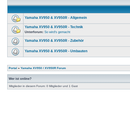
Yamaha XV950 & XV950R - Allgemein
Yamaha XV950 & XV950R - Technik
Unterforum:
So wird's gemacht
Yamaha XV950 & XV950R - Zubehör
Yamaha XV950 & XV950R - Umbauten
Portal
»
Yamaha XV950 / XV950R Forum
Wer ist online?
Mitglieder in diesem Forum: 0 Mitglieder und 1 Gast