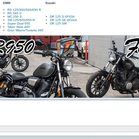
SWM
Suzuki
RS 125/300/500/650 R
RS 340 S
MC 250 S
DR 125 S-SF43A
SM 125/500/650 R
DR 125 SE-SF44A
Super Dual 650
DR 125 SM
R
Silver Vase 440
Gran Milano/Turismo 440