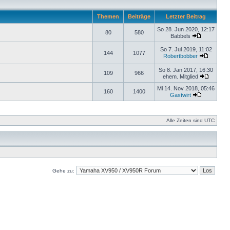
Themen
Beiträge
Letzter Beitrag
So 28. Jun 2020, 12:17
80
580
Babbels
So 7. Jul 2019, 11:02
144
1077
Robertbobber
So 8. Jan 2017, 16:30
109
966
ehem. Mitglied
Mi 14. Nov 2018, 05:46
160
1400
Gastwirt
Alle Zeiten sind UTC
Gehe zu: