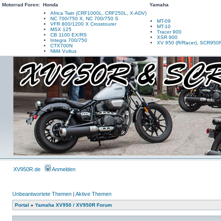
Motorrad Foren:
Honda
Yamaha
Africa Twin (CRF1000L, CRF250L, X-ADV)
NC 700/750 X, NC 700/750 S
MT-09
VFR 800/1200 X Crosstourer
MT-10
MSX 125
Tracer 900
CB 1100 EX/RS
XSR 900
Integra 700/750
XV 950 (R/Racer), SCR950
CTX700N
NM4 Vultus
XV950R.de
Anmelden
Unbeantwortete Themen
|
Aktive Themen
Portal
»
Yamaha XV950 / XV950R Forum