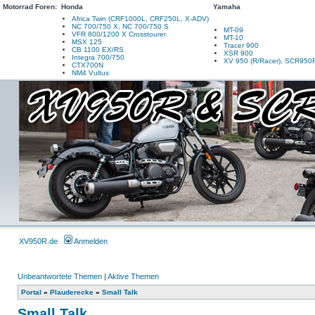
Motorrad Foren:
Honda
Yamaha
Africa Twin (CRF1000L, CRF250L, X-ADV)
NC 700/750 X, NC 700/750 S
MT-09
VFR 800/1200 X Crosstourer
MT-10
MSX 125
Tracer 900
CB 1100 EX/RS
XSR 900
Integra 700/750
XV 950 (R/Racer), SCR950
CTX700N
NM4 Vultus
XV950R.de
Anmelden
Unbeantwortete Themen
|
Aktive Themen
Portal
»
Plauderecke
»
Small Talk
Small Talk