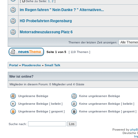
[
Gehe zu Seite:
1
,
2
]
im Regen fahren " Nein Danke ? " Alternativen...
HD Probefahrten Regensburg
Motorradneuzulassung Platz 6
Themen der letzten Zeit anzeigen:
Seite
1
von
5
[ 119 Themen ]
Portal
»
Plauderecke
»
Small Talk
Wer ist online?
Mitglieder in diesem Forum: 0 Mitglieder und 4 Gäste
Ungelesene Beiträge
Keine ungelesenen Beiträge
Ungelesene Beiträge [ beliebt ]
Keine ungelesenen Beiträge [ beliebt ]
Ungelesene Beiträge [ gesperrt ]
Keine ungelesenen Beiträge [ gesperrt ]
Suche nach:
Powered by
php
Deutsche 
Im