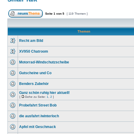
Seite
1
von
5
[ 119 Themen ]
Themen
Recht am Bild
XV950 Chatroom
Motorrad-Windschutzscheibe
Gutscheine und Co
Benders Zubehör
Ganz schön ruhig hier aktuell!
[
Gehe zu Seite:
1
,
2
]
Probefahrt Street Bob
die ausfahrt /winterloch
Apfel mit Geschmack