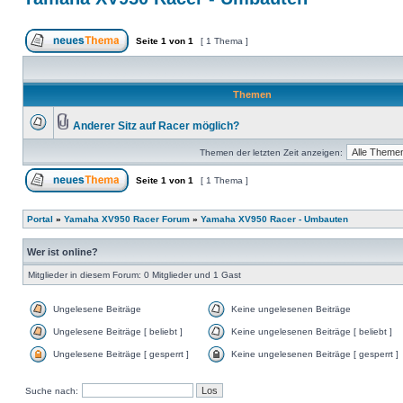
Seite
1
von
1
[ 1 Thema ]
Themen
Anderer Sitz auf Racer möglich?
Themen der letzten Zeit anzeigen:
Seite
1
von
1
[ 1 Thema ]
Portal
»
Yamaha XV950 Racer Forum
»
Yamaha XV950 Racer - Umbauten
Wer ist online?
Mitglieder in diesem Forum: 0 Mitglieder und 1 Gast
Ungelesene Beiträge
Keine ungelesenen Beiträge
Ungelesene Beiträge [ beliebt ]
Keine ungelesenen Beiträge [ beliebt ]
Ungelesene Beiträge [ gesperrt ]
Keine ungelesenen Beiträge [ gesperrt ]
Suche nach: