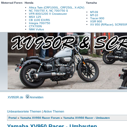
Motorrad Foren:
Honda
Yamaha
Africa Twin (CRF1000L, CRF250L, X-ADV)
NC 700/750 X, NC 700/750 S
MT-09
VFR 800/1200 X Crosstourer
MT-10
MSX 125
Tracer 900
CB 1100 EX/RS
XSR 900
Integra 700/750
XV 950 (R/Racer), SCR950
CTX700N
NM4 Vultus
XV950R.de
Anmelden
Unbeantwortete Themen
|
Aktive Themen
Portal
»
Yamaha XV950 Racer Forum
»
Yamaha XV950 Racer - Umbauten
Yamaha XV950 Racer - Umbauten