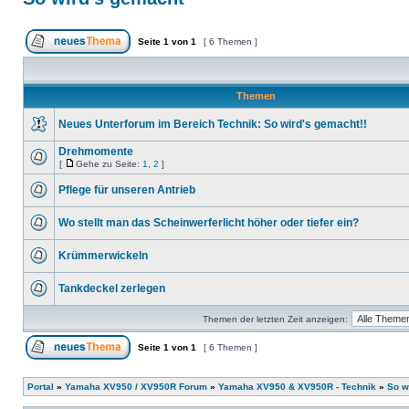
Seite
1
von
1
[ 6 Themen ]
Themen
Neues Unterforum im Bereich Technik: So wird's gemacht!!
Drehmomente
[
Gehe zu Seite:
1
,
2
]
Pflege für unseren Antrieb
Wo stellt man das Scheinwerferlicht höher oder tiefer ein?
Krümmerwickeln
Tankdeckel zerlegen
Themen der letzten Zeit anzeigen:
Seite
1
von
1
[ 6 Themen ]
Portal
»
Yamaha XV950 / XV950R Forum
»
Yamaha XV950 & XV950R - Technik
»
So w