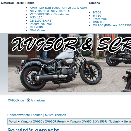
Motorrad Foren:
Honda
Yamaha
Africa Twin (CRF1000L, CRF250L, X-ADV)
NC 700/750 X, NC 700/750 S
MT-09
VFR 800/1200 X Crosstourer
MT-10
MSX 125
Tracer 900
CB 1100 EX/RS
XSR 900
Integra 700/750
XV 950 (R/Racer), SCR950
CTX700N
NM4 Vultus
XV950R.de
Anmelden
Unbeantwortete Themen
|
Aktive Themen
Portal
»
Yamaha XV950 / XV950R Forum
»
Yamaha XV950 & XV950R - Technik
»
So w
So wird's gemacht