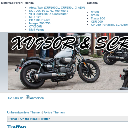
Motorrad Foren:
Honda
Yamaha
Africa Twin (CRF1000L, CRF250L, X-ADV)
NC 700/750 X, NC 700/750 S
MT-09
VFR 800/1200 X Crosstourer
MT-10
MSX 125
Tracer 900
CB 1100 EX/RS
XSR 900
Integra 700/750
XV 950 (R/Racer), SCR950
CTX700N
NM4 Vultus
XV950R.de
Anmelden
Unbeantwortete Themen
|
Aktive Themen
Portal
»
On the Road
»
Treffen
Treffen