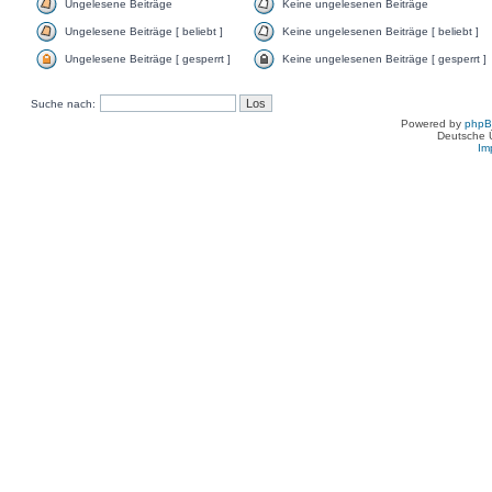
Ungelesene Beiträge
Keine ungelesenen Beiträge
Ungelesene Beiträge [ beliebt ]
Keine ungelesenen Beiträge [ beliebt ]
Ungelesene Beiträge [ gesperrt ]
Keine ungelesenen Beiträge [ gesperrt ]
Suche nach:
Powered by
php
Deutsche 
Im