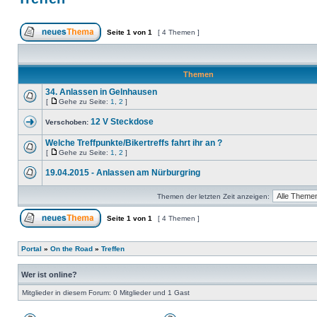
Seite
1
von
1
[ 4 Themen ]
Themen
34. Anlassen in Gelnhausen
[
Gehe zu Seite:
1
,
2
]
12 V Steckdose
Verschoben:
Welche Treffpunkte/Bikertreffs fahrt ihr an ?
[
Gehe zu Seite:
1
,
2
]
19.04.2015 - Anlassen am Nürburgring
Themen der letzten Zeit anzeigen:
Seite
1
von
1
[ 4 Themen ]
Portal
»
On the Road
»
Treffen
Wer ist online?
Mitglieder in diesem Forum: 0 Mitglieder und 1 Gast