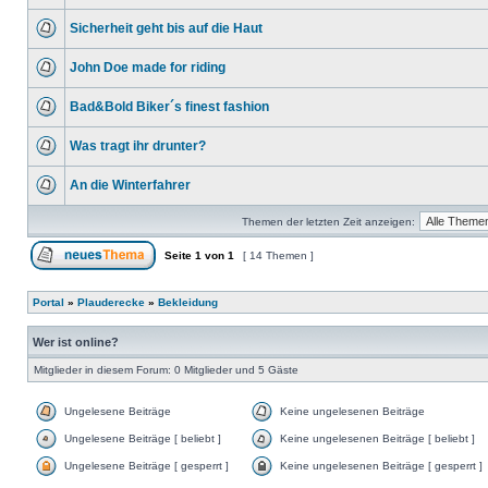
Sicherheit geht bis auf die Haut
John Doe made for riding
Bad&Bold Biker´s finest fashion
Was tragt ihr drunter?
An die Winterfahrer
Themen der letzten Zeit anzeigen:
Seite
1
von
1
[ 14 Themen ]
Portal
»
Plauderecke
»
Bekleidung
Wer ist online?
Mitglieder in diesem Forum: 0 Mitglieder und 5 Gäste
Ungelesene Beiträge
Keine ungelesenen Beiträge
Ungelesene Beiträge [ beliebt ]
Keine ungelesenen Beiträge [ beliebt ]
Ungelesene Beiträge [ gesperrt ]
Keine ungelesenen Beiträge [ gesperrt ]