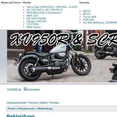
Motorrad Foren:
Honda
Yamaha
Africa Twin (CRF1000L, CRF250L, X-ADV)
NC 700/750 X, NC 700/750 S
MT-09
VFR 800/1200 X Crosstourer
MT-10
MSX 125
Tracer 900
CB 1100 EX/RS
XSR 900
Integra 700/750
XV 950 (R/Racer), SCR950
CTX700N
NM4 Vultus
XV950R.de
Anmelden
Unbeantwortete Themen
|
Aktive Themen
Portal
»
Plauderecke
»
Bekleidung
Bekleidung