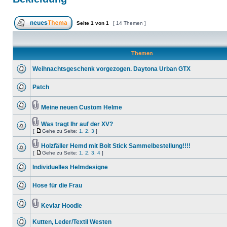
Seite
1
von
1
[ 14 Themen ]
Themen
Weihnachtsgeschenk vorgezogen. Daytona Urban GTX
Patch
Meine neuen Custom Helme
Was tragt Ihr auf der XV?
[
Gehe zu Seite:
1
,
2
,
3
]
Holzfäller Hemd mit Bolt Stick Sammelbestellung!!!!
[
Gehe zu Seite:
1
,
2
,
3
,
4
]
Individuelles Helmdesigne
Hose für die Frau
Kevlar Hoodie
Kutten, Leder/Textil Westen