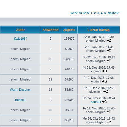
Gehe zu Seite
1
,
2
,
3
,
4
,
5
Nächste
Autor
Antworten
Zugriffe
Letzter Beitrag
So 8. Jan 2017, 16:30
Kalle1954
9
166479
ehem. Mitglied
So 1. Jan 2017, 14:41
ehem. Mitglied
0
80869
ehem. Mitglied
Do 22. Dez 2016, 19:13
ehem. Mitglied
10
37919
ehem. Mitglied
Mi 21. Dez 2016, 17:45
ehem. Mitglied
9
41076
x-günni
Fr 2. Dez 2016, 17:08
ehem. Mitglied
19
57268
x-günni
Do 1. Dez 2016, 06:58
Warm Duscher
18
55262
plutonium
Do 24. Nov 2016, 08:24
Boffel11
2
24004
Boffel11
Fr 11. Nov 2016, 20:45
ehem. Mitglied
10
35811
ehem. Mitglied
Mo 24. Okt 2016, 18:43
ehem. Mitglied
8
30610
ehem. Mitglied