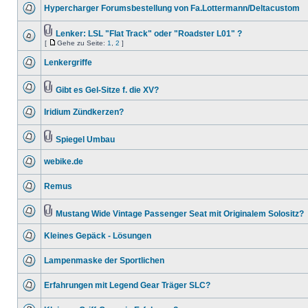
Hypercharger Forumsbestellung von Fa.Lottermann/Deltacustom
Lenker: LSL "Flat Track" oder "Roadster L01" ?
[
Gehe zu Seite:
1
,
2
]
Lenkergriffe
Gibt es Gel-Sitze f. die XV?
Iridium Zündkerzen?
Spiegel Umbau
webike.de
Remus
Mustang Wide Vintage Passenger Seat mit Originalem Solositz?
Kleines Gepäck - Lösungen
Lampenmaske der Sportlichen
Erfahrungen mit Legend Gear Träger SLC?