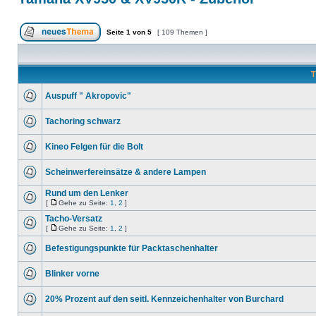
Seite
1
von
5
[ 109 Themen ]
T
Auspuff " Akropovic"
Tachoring schwarz
Kineo Felgen für die Bolt
Scheinwerfereinsätze & andere Lampen
Rund um den Lenker
[
Gehe zu Seite:
1
,
2
]
Tacho-Versatz
[
Gehe zu Seite:
1
,
2
]
Befestigungspunkte für Packtaschenhalter
Blinker vorne
20% Prozent auf den seitl. Kennzeichenhalter von Burchard