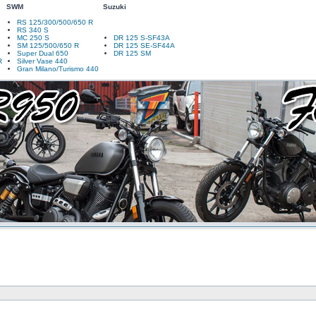
SWM
Suzuki
RS 125/300/500/650 R
RS 340 S
MC 250 S
DR 125 S-SF43A
SM 125/500/650 R
DR 125 SE-SF44A
Super Dual 650
DR 125 SM
R
Silver Vase 440
Gran Milano/Turismo 440