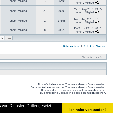
ehem. Mitglied
12
35498
ehem. Mitglied
Mi 10. Aug 2016, 19:05
ehem. Mitglied
25
69699
ehem. Mitglied
Mo 8. Aug 2016, 07:18
ehem. Mitglied
1
17558
ehem. Mitglied
Do 28. Jul 2016, 20:01
ehem. Mitglied
8
28923
ehem. Mitglied
Gehe zu Seite
1
,
2
,
3
,
4
,
5
Nächste
Alle Zeiten sind UTC
Du darfst
keine
neuen Themen in diesem Forum erstellen.
Du darfst
keine
Antworten zu Themen in diesem Forum erstellen.
Du darfst deine Beiträge in diesem Forum
nicht
ändern.
Du darfst deine Beiträge in diesem Forum
nicht
löschen.
von Diensten Dritter gesetzt.
Gehe zu:
Ich habe verstanden!