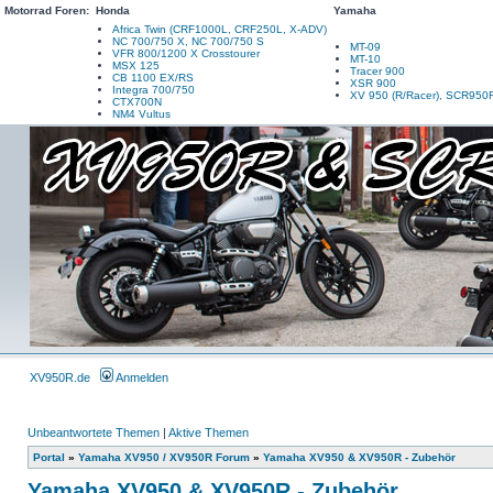
Motorrad Foren:
Honda
Yamaha
Africa Twin (CRF1000L, CRF250L, X-ADV)
NC 700/750 X, NC 700/750 S
MT-09
VFR 800/1200 X Crosstourer
MT-10
MSX 125
Tracer 900
CB 1100 EX/RS
XSR 900
Integra 700/750
XV 950 (R/Racer), SCR950
CTX700N
NM4 Vultus
XV950R.de
Anmelden
Unbeantwortete Themen
|
Aktive Themen
Portal
»
Yamaha XV950 / XV950R Forum
»
Yamaha XV950 & XV950R - Zubehör
Yamaha XV950 & XV950R - Zubehör