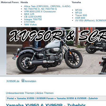
Motorrad Foren:
Honda
Yamaha
Africa Twin (CRF1000L, CRF250L, X-ADV)
NC 700/750 X, NC 700/750 S
MT-09
VFR 800/1200 X Crosstourer
MT-10
MSX 125
Tracer 900
CB 1100 EX/RS
XSR 900
Integra 700/750
XV 950 (R/Racer), SCR950
CTX700N
NM4 Vultus
XV950R.de
Anmelden
Unbeantwortete Themen
|
Aktive Themen
Portal
»
Yamaha XV950 / XV950R Forum
»
Yamaha XV950 & XV950R - Zubehör
Yamaha XV950 & XV950R - Zubehör