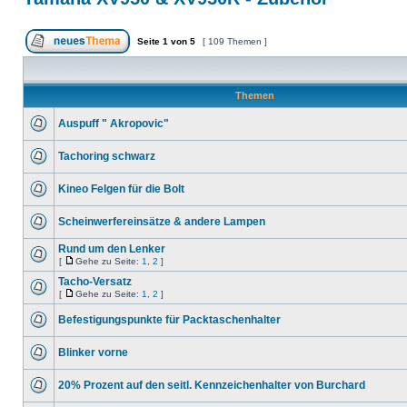
Seite
1
von
5
[ 109 Themen ]
Themen
Auspuff " Akropovic"
Tachoring schwarz
Kineo Felgen für die Bolt
Scheinwerfereinsätze & andere Lampen
Rund um den Lenker
[
Gehe zu Seite:
1
,
2
]
Tacho-Versatz
[
Gehe zu Seite:
1
,
2
]
Befestigungspunkte für Packtaschenhalter
Blinker vorne
20% Prozent auf den seitl. Kennzeichenhalter von Burchard