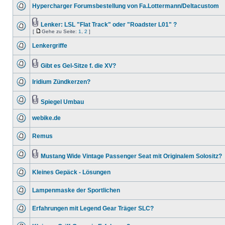
Hypercharger Forumsbestellung von Fa.Lottermann/Deltacustom
Lenker: LSL "Flat Track" oder "Roadster L01" ?
[
Gehe zu Seite:
1
,
2
]
Lenkergriffe
Gibt es Gel-Sitze f. die XV?
Iridium Zündkerzen?
Spiegel Umbau
webike.de
Remus
Mustang Wide Vintage Passenger Seat mit Originalem Solositz?
Kleines Gepäck - Lösungen
Lampenmaske der Sportlichen
Erfahrungen mit Legend Gear Träger SLC?