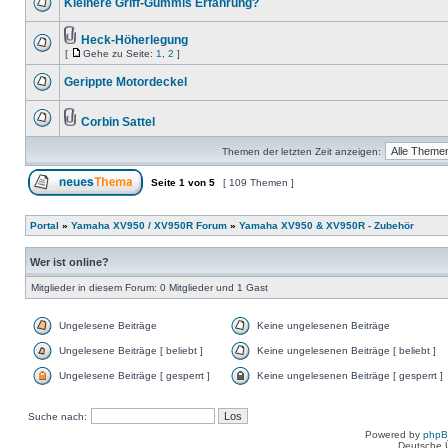
Kleinere Griff-Gummis Erfahrung?
Heck-Höherlegung
[
Gehe zu Seite:
1
,
2
]
Gerippte Motordeckel
Corbin Sattel
Themen der letzten Zeit anzeigen:
Seite
1
von
5
[ 109 Themen ]
Portal
»
Yamaha XV950 / XV950R Forum
»
Yamaha XV950 & XV950R - Zubehör
Wer ist online?
Mitglieder in diesem Forum: 0 Mitglieder und 1 Gast
Ungelesene Beiträge
Keine ungelesenen Beiträge
Ungelesene Beiträge [ beliebt ]
Keine ungelesenen Beiträge [ beliebt ]
Ungelesene Beiträge [ gesperrt ]
Keine ungelesenen Beiträge [ gesperrt ]
Suche nach:
Powered by
php
Deutsche 