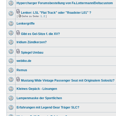
Hypercharger Forumsbestellung von Fa.Lottermann/Deltacustom
Lenker: LSL "Flat Track" oder "Roadster L01" ?
[
Gehe zu Seite:
1
,
2
]
Lenkergriffe
Gibt es Gel-Sitze f. die XV?
Iridium Zündkerzen?
Spiegel Umbau
webike.de
Remus
Mustang Wide Vintage Passenger Seat mit Originalem Solositz?
Kleines Gepäck - Lösungen
Lampenmaske der Sportlichen
Erfahrungen mit Legend Gear Träger SLC?