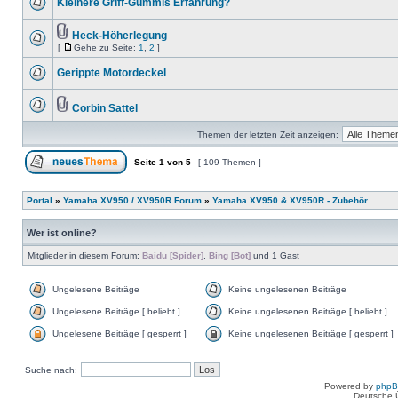
Kleinere Griff-Gummis Erfahrung?
Heck-Höherlegung
[
Gehe zu Seite:
1
,
2
]
Gerippte Motordeckel
Corbin Sattel
Themen der letzten Zeit anzeigen:
Seite
1
von
5
[ 109 Themen ]
Portal
»
Yamaha XV950 / XV950R Forum
»
Yamaha XV950 & XV950R - Zubehör
Wer ist online?
Mitglieder in diesem Forum:
Baidu [Spider]
,
Bing [Bot]
und 1 Gast
Ungelesene Beiträge
Keine ungelesenen Beiträge
Ungelesene Beiträge [ beliebt ]
Keine ungelesenen Beiträge [ beliebt ]
Ungelesene Beiträge [ gesperrt ]
Keine ungelesenen Beiträge [ gesperrt ]
Suche nach:
Powered by
php
Deutsche 