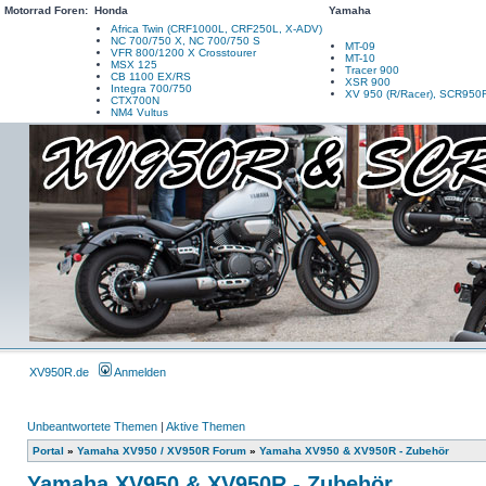
Motorrad Foren:
Honda
Yamaha
Africa Twin (CRF1000L, CRF250L, X-ADV)
NC 700/750 X, NC 700/750 S
MT-09
VFR 800/1200 X Crosstourer
MT-10
MSX 125
Tracer 900
CB 1100 EX/RS
XSR 900
Integra 700/750
XV 950 (R/Racer), SCR950
CTX700N
NM4 Vultus
XV950R.de
Anmelden
Unbeantwortete Themen
|
Aktive Themen
Portal
»
Yamaha XV950 / XV950R Forum
»
Yamaha XV950 & XV950R - Zubehör
Yamaha XV950 & XV950R - Zubehör