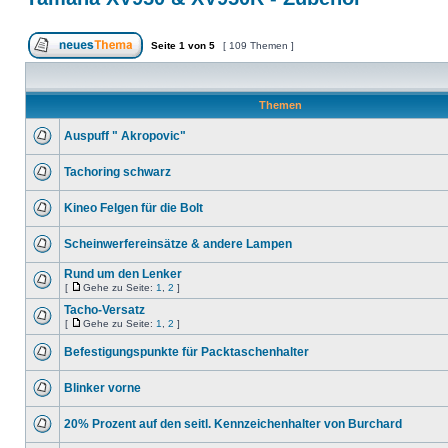
Seite
1
von
5
[ 109 Themen ]
Themen
Auspuff " Akropovic"
Tachoring schwarz
Kineo Felgen für die Bolt
Scheinwerfereinsätze & andere Lampen
Rund um den Lenker
[
Gehe zu Seite:
1
,
2
]
Tacho-Versatz
[
Gehe zu Seite:
1
,
2
]
Befestigungspunkte für Packtaschenhalter
Blinker vorne
20% Prozent auf den seitl. Kennzeichenhalter von Burchard