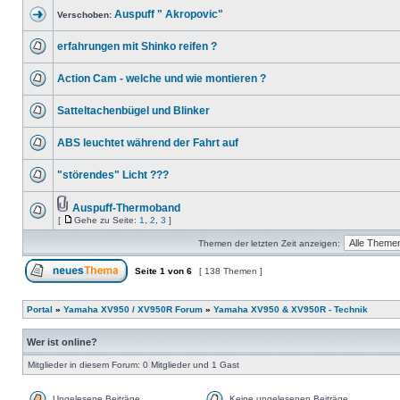
Auspuff " Akropovic"
Verschoben:
erfahrungen mit Shinko reifen ?
Action Cam - welche und wie montieren ?
Satteltachenbügel und Blinker
ABS leuchtet während der Fahrt auf
"störendes" Licht ???
Auspuff-Thermoband
[
Gehe zu Seite:
1
,
2
,
3
]
Themen der letzten Zeit anzeigen:
Seite
1
von
6
[ 138 Themen ]
Portal
»
Yamaha XV950 / XV950R Forum
»
Yamaha XV950 & XV950R - Technik
Wer ist online?
Mitglieder in diesem Forum: 0 Mitglieder und 1 Gast
Ungelesene Beiträge
Keine ungelesenen Beiträge