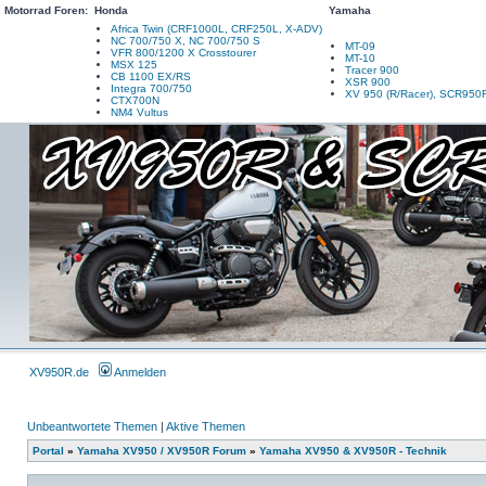
Motorrad Foren:
Honda
Yamaha
Africa Twin (CRF1000L, CRF250L, X-ADV)
NC 700/750 X, NC 700/750 S
MT-09
VFR 800/1200 X Crosstourer
MT-10
MSX 125
Tracer 900
CB 1100 EX/RS
XSR 900
Integra 700/750
XV 950 (R/Racer), SCR950
CTX700N
NM4 Vultus
XV950R.de
Anmelden
Unbeantwortete Themen
|
Aktive Themen
Portal
»
Yamaha XV950 / XV950R Forum
»
Yamaha XV950 & XV950R - Technik