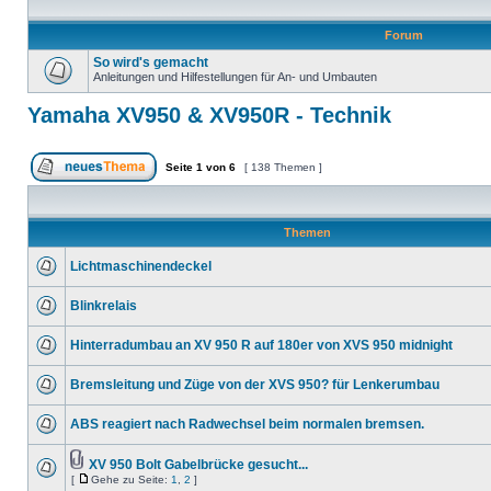
Forum
So wird's gemacht
Anleitungen und Hilfestellungen für An- und Umbauten
Yamaha XV950 & XV950R - Technik
Seite
1
von
6
[ 138 Themen ]
Themen
Lichtmaschinendeckel
Blinkrelais
Hinterradumbau an XV 950 R auf 180er von XVS 950 midnight
Bremsleitung und Züge von der XVS 950? für Lenkerumbau
ABS reagiert nach Radwechsel beim normalen bremsen.
XV 950 Bolt Gabelbrücke gesucht...
[
Gehe zu Seite:
1
,
2
]