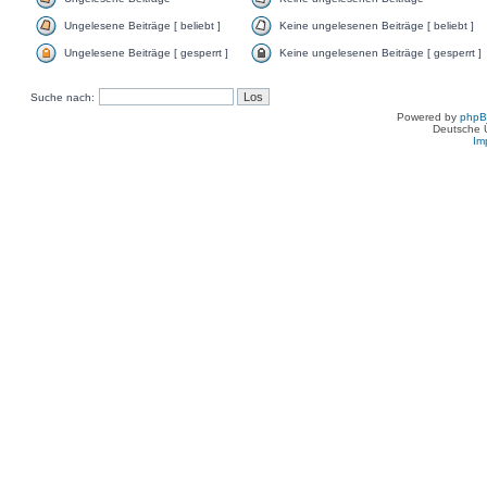
Ungelesene Beiträge [ beliebt ]
Keine ungelesenen Beiträge [ beliebt ]
Ungelesene Beiträge [ gesperrt ]
Keine ungelesenen Beiträge [ gesperrt ]
Suche nach:
Powered by
php
Deutsche 
Im