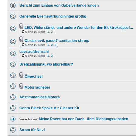
Bericht zum Einbau von Gabelverlängerungen
Generelle Bremswirkung hinten grottig
LED, Widerstände und andere Wunder für den Elektrokrüppel…
[
Gehe zu Seite:
1
,
2
]
Ob das evtl. passt? :confusion-shrug:
[
Gehe zu Seite:
1
,
2
,
3
]
Leerlaufdrehzahl
[
Gehe zu Seite:
1
,
2
]
Drehzahlsignal, wo abgreifbar?
Ölwechsel
Motorradheber
Abstimmen des Motors
Cobra Black Spoke Air Cleaner Kit
Meine Racer hat nen Dach...ähm Dichtungsschaden
Verschoben:
Strom für Navi