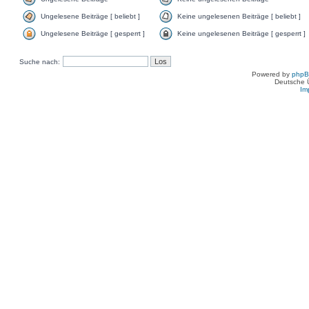
Ungelesene Beiträge [ beliebt ]
Keine ungelesenen Beiträge [ beliebt ]
Ungelesene Beiträge [ gesperrt ]
Keine ungelesenen Beiträge [ gesperrt ]
Suche nach:
Powered by
php
Deutsche 
Im