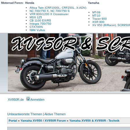
Motorrad Foren:
Honda
Yamaha
Africa Twin (CRF1000L, CRF250L, X-ADV)
NC 700/750 X, NC 700/750 S
MT-09
VFR 800/1200 X Crosstourer
MT-10
MSX 125
Tracer 900
CB 1100 EX/RS
XSR 900
Integra 700/750
XV 950 (R/Racer), SCR950
CTX700N
NM4 Vultus
XV950R.de
Anmelden
Unbeantwortete Themen
|
Aktive Themen
Portal
»
Yamaha XV950 / XV950R Forum
»
Yamaha XV950 & XV950R - Technik