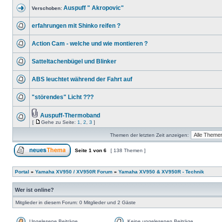
Auspuff " Akropovic"
Verschoben:
erfahrungen mit Shinko reifen ?
Action Cam - welche und wie montieren ?
Satteltachenbügel und Blinker
ABS leuchtet während der Fahrt auf
"störendes" Licht ???
Auspuff-Thermoband
[
Gehe zu Seite:
1
,
2
,
3
]
Themen der letzten Zeit anzeigen:
Seite
1
von
6
[ 138 Themen ]
Portal
»
Yamaha XV950 / XV950R Forum
»
Yamaha XV950 & XV950R - Technik
Wer ist online?
Mitglieder in diesem Forum: 0 Mitglieder und 2 Gäste
Ungelesene Beiträge
Keine ungelesenen Beiträge