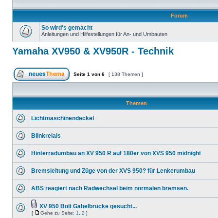
Forum
So wird's gemacht
Anleitungen und Hilfestellungen für An- und Umbauten
Yamaha XV950 & XV950R - Technik
Seite
1
von
6
[ 138 Themen ]
Themen
Lichtmaschinendeckel
Blinkrelais
Hinterradumbau an XV 950 R auf 180er von XVS 950 midnight
Bremsleitung und Züge von der XVS 950? für Lenkerumbau
ABS reagiert nach Radwechsel beim normalen bremsen.
XV 950 Bolt Gabelbrücke gesucht...
[
Gehe zu Seite:
1
,
2
]