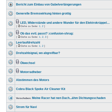
Bericht zum Einbau von Gabelverlängerungen
Generelle Bremswirkung hinten grottig
LED, Widerstände und andere Wunder für den Elektrokrüppel…
[
Gehe zu Seite:
1
,
2
]
Ob das evtl. passt? :confusion-shrug:
[
Gehe zu Seite:
1
,
2
,
3
]
Leerlaufdrehzahl
[
Gehe zu Seite:
1
,
2
]
Drehzahlsignal, wo abgreifbar?
Ölwechsel
Motorradheber
Abstimmen des Motors
Cobra Black Spoke Air Cleaner Kit
Meine Racer hat nen Dach...ähm Dichtungsschaden
Verschoben:
Strom für Navi