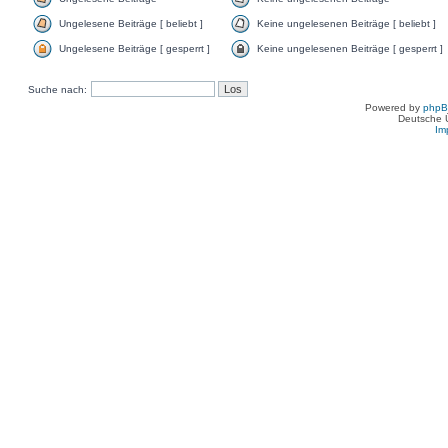
Ungelesene Beiträge [ beliebt ]
Keine ungelesenen Beiträge [ beliebt ]
Ungelesene Beiträge [ gesperrt ]
Keine ungelesenen Beiträge [ gesperrt ]
Suche nach:
Powered by
php
Deutsche 
Im