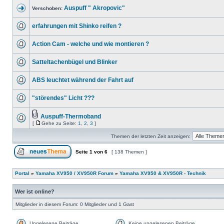
Auspuff " Akropovic"
Verschoben:
erfahrungen mit Shinko reifen ?
Action Cam - welche und wie montieren ?
Satteltachenbügel und Blinker
ABS leuchtet während der Fahrt auf
"störendes" Licht ???
Auspuff-Thermoband
[
Gehe zu Seite:
1
,
2
,
3
]
Themen der letzten Zeit anzeigen:
Seite
1
von
6
[ 138 Themen ]
Portal
»
Yamaha XV950 / XV950R Forum
»
Yamaha XV950 & XV950R - Technik
Wer ist online?
Mitglieder in diesem Forum: 0 Mitglieder und 1 Gast
Ungelesene Beiträge
Keine ungelesenen Beiträge