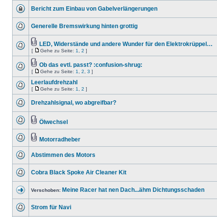
Bericht zum Einbau von Gabelverlängerungen
Generelle Bremswirkung hinten grottig
LED, Widerstände und andere Wunder für den Elektrokrüppel…
[
Gehe zu Seite:
1
,
2
]
Ob das evtl. passt? :confusion-shrug:
[
Gehe zu Seite:
1
,
2
,
3
]
Leerlaufdrehzahl
[
Gehe zu Seite:
1
,
2
]
Drehzahlsignal, wo abgreifbar?
Ölwechsel
Motorradheber
Abstimmen des Motors
Cobra Black Spoke Air Cleaner Kit
Meine Racer hat nen Dach...ähm Dichtungsschaden
Verschoben:
Strom für Navi