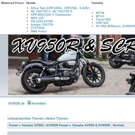
Motorrad Foren:
Honda
Yamaha
Africa Twin (CRF1000L, CRF250L, X-ADV)
NC 700/750 X, NC 700/750 S
MT-09
VFR 800/1200 X Crosstourer
MT-10
MSX 125
Tracer 900
CB 1100 EX/RS
XSR 900
Integra 700/750
XV 950 (R/Racer), SCR950
CTX700N
NM4 Vultus
XV950R.de
Anmelden
Unbeantwortete Themen
|
Aktive Themen
Portal
»
Yamaha XV950 / XV950R Forum
»
Yamaha XV950 & XV950R - Technik