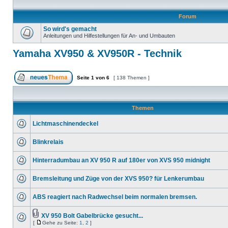
Forum
So wird's gemacht
Anleitungen und Hilfestellungen für An- und Umbauten
Yamaha XV950 & XV950R - Technik
Seite
1
von
6
[ 138 Themen ]
Themen
Lichtmaschinendeckel
Blinkrelais
Hinterradumbau an XV 950 R auf 180er von XVS 950 midnight
Bremsleitung und Züge von der XVS 950? für Lenkerumbau
ABS reagiert nach Radwechsel beim normalen bremsen.
XV 950 Bolt Gabelbrücke gesucht...
[
Gehe zu Seite:
1
,
2
]