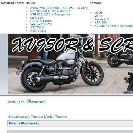
Motorrad Foren:
Honda
Yamaha
Africa Twin (CRF1000L, CRF250L, X-ADV)
NC 700/750 X, NC 700/750 S
MT-09
VFR 800/1200 X Crosstourer
MT-10
MSX 125
Tracer 900
CB 1100 EX/RS
XSR 900
Integra 700/750
XV 950 (R/Racer), SCR950
CTX700N
NM4 Vultus
XV950R.de
Anmelden
Unbeantwortete Themen
|
Aktive Themen
Portal
»
Plauderecke