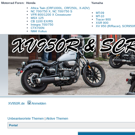
Motorrad Foren:
Honda
Yamaha
Africa Twin (CRF1000L, CRF250L, X-ADV)
NC 700/750 X, NC 700/750 S
MT-09
VFR 800/1200 X Crosstourer
MT-10
MSX 125
Tracer 900
CB 1100 EX/RS
XSR 900
Integra 700/750
XV 950 (R/Racer), SCR950
CTX700N
NM4 Vultus
XV950R.de
Anmelden
Unbeantwortete Themen
|
Aktive Themen
Portal